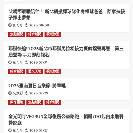
父親節最暖陪伴！ 新北凱撒棒球隊化身棒球爸爸 陪家扶孩
子揮出夢想
2026-08-08
彭可可
焦點新聞
綜合新聞
觀光旅遊
耶誕快追! 2026新北市耶誕馬拉松接力賽鈴鐺聲再響 第三
屆登場 手刀即刻報名!
2026-07-31
彭可可
綜合新聞
藝文天地
觀光旅遊
2026臺南夏日音樂節-將軍吼
2026-07-29
何煥彩
教育園地
焦點新聞
綜合新聞
金光明寺VEGRUN全球復蔬公益路跑 捐贈700包白米助弱
勢家庭
2026-07-27
彭可可