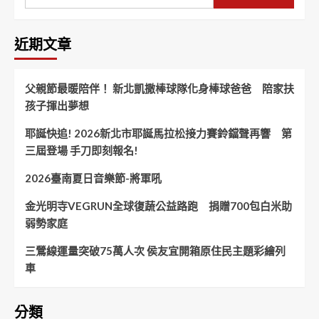
近期文章
父親節最暖陪伴！ 新北凱撒棒球隊化身棒球爸爸 陪家扶
孩子揮出夢想
耶誕快追! 2026新北市耶誕馬拉松接力賽鈴鐺聲再響 第
三屆登場 手刀即刻報名!
2026臺南夏日音樂節-將軍吼
金光明寺VEGRUN全球復蔬公益路跑 捐贈700包白米助
弱勢家庭
三鶯線運量突破75萬人次 侯友宜開箱原住民主題彩繪列
車
分類