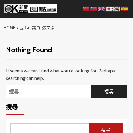
Skip
Primary
to
Menu
content
HOME
臺北市議員-張文潔
Nothing Found
It seems we can’t find what you’re looking for. Perhaps
searching can help.
搜
尋
關
搜尋
鍵
字:
搜尋