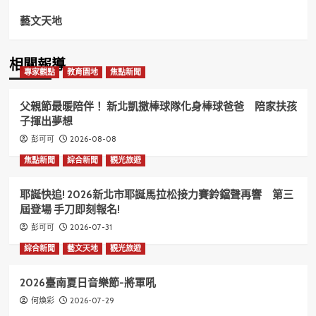
藝文天地
相關報導
專家觀點
教育園地
焦點新聞
父親節最暖陪伴！ 新北凱撒棒球隊化身棒球爸爸 陪家扶孩
子揮出夢想
2026-08-08
彭可可
焦點新聞
綜合新聞
觀光旅遊
耶誕快追! 2026新北市耶誕馬拉松接力賽鈴鐺聲再響 第三
屆登場 手刀即刻報名!
2026-07-31
彭可可
綜合新聞
藝文天地
觀光旅遊
2026臺南夏日音樂節-將軍吼
2026-07-29
何煥彩