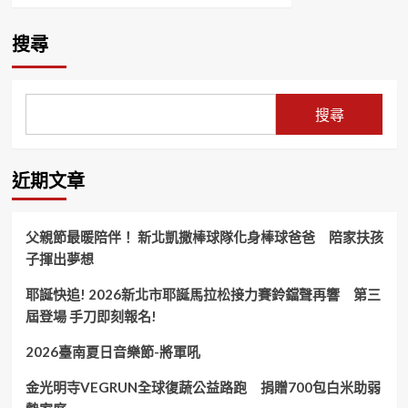
世
about
代
陳
公
搜尋
凱
益
倫
演
「金
唱
曲
會
搜尋
傳
完
愛
美
•
落
壯
幕
近期文章
世
——
代
「驚
公
險
父親節最暖陪伴！ 新北凱撒棒球隊化身棒球爸爸 陪家扶孩
益
時
子揮出夢想
演
刻」
唱
陳
耶誕快追! 2026新北市耶誕馬拉松接力賽鈴鐺聲再響 第三
會」
凱
倫！
屆登場 手刀即刻報名!
2026臺南夏日音樂節-將軍吼
金光明寺VEGRUN全球復蔬公益路跑 捐贈700包白米助弱