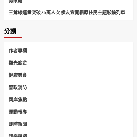
勢家庭
三鶯線運量突破75萬人次 侯友宜開箱原住民主題彩繪列車
分類
作者專欄
觀光旅遊
健康美食
警政消防
兩岸焦點
運動報導
即時新聞
娛樂遊戲