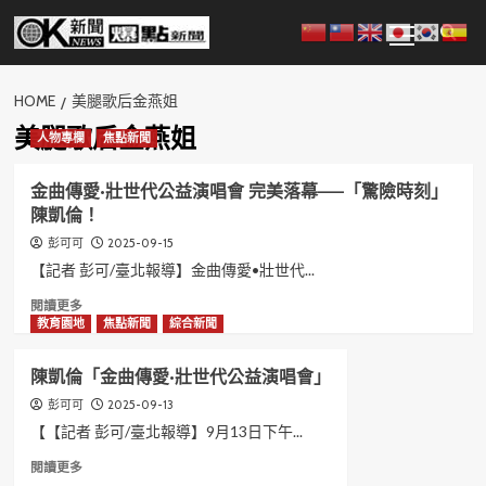
Skip
Primary
to
Menu
content
HOME
美腿歌后金燕姐
美腿歌后金燕姐
人物專欄
焦點新聞
金曲傳愛•壯世代公益演唱會 完美落幕——「驚險時刻」
陳凱倫！
2025-09-15
彭可可
【記者 彭可/臺北報導】金曲傳愛•壯世代...
Read
閱讀更多
more
教育園地
焦點新聞
綜合新聞
about
金
陳凱倫「金曲傳愛•壯世代公益演唱會」
曲
傳
2025-09-13
彭可可
愛
【【記者 彭可/臺北報導】9月13日下午...
•
Read
閱讀更多
壯
more