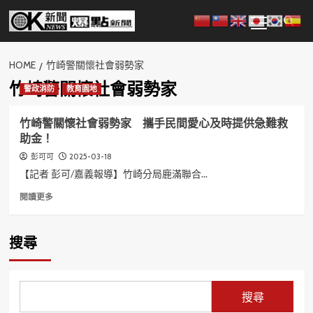
Skip
Primary
to
Menu
content
HOME
竹崎警關懷社會弱勢家
竹崎警關懷社會弱勢家
警政消防
教育園地
竹崎警關懷社會弱勢家 攜手民間愛心及時提供急難救
助金！
2025-03-18
彭可可
【記者 彭可/嘉義報導】竹崎分局鹿滿聯合...
Read
閱讀更多
more
about
竹
搜尋
崎
警
關
懷
搜尋
社