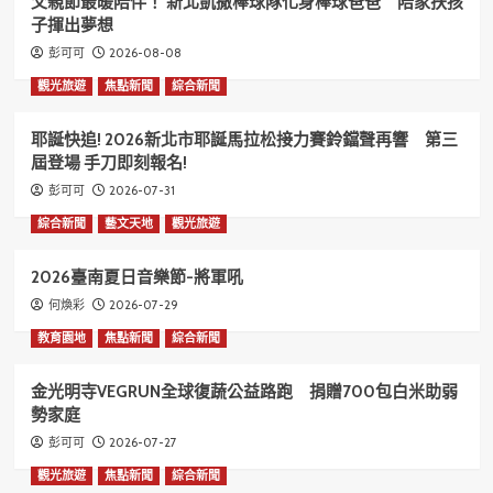
父親節最暖陪伴！ 新北凱撒棒球隊化身棒球爸爸 陪家扶孩
子揮出夢想
2026-08-08
彭可可
觀光旅遊
焦點新聞
綜合新聞
耶誕快追! 2026新北市耶誕馬拉松接力賽鈴鐺聲再響 第三
屆登場 手刀即刻報名!
2026-07-31
彭可可
綜合新聞
藝文天地
觀光旅遊
2026臺南夏日音樂節-將軍吼
2026-07-29
何煥彩
教育園地
焦點新聞
綜合新聞
金光明寺VEGRUN全球復蔬公益路跑 捐贈700包白米助弱
勢家庭
2026-07-27
彭可可
觀光旅遊
焦點新聞
綜合新聞