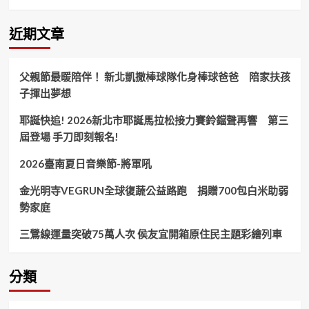
會
弱
勢
近期文章
家
攜
手
父親節最暖陪伴！ 新北凱撒棒球隊化身棒球爸爸 陪家扶孩
民
子揮出夢想
間
愛
耶誕快追! 2026新北市耶誕馬拉松接力賽鈴鐺聲再響 第三
心
及
屆登場 手刀即刻報名!
時
提
2026臺南夏日音樂節-將軍吼
供
急
金光明寺VEGRUN全球復蔬公益路跑 捐贈700包白米助弱
難
勢家庭
救
助
三鶯線運量突破75萬人次 侯友宜開箱原住民主題彩繪列車
金！
分類