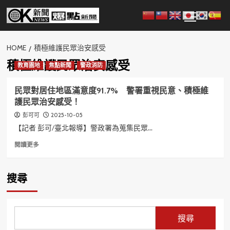
Skip
Primary
to
Menu
content
HOME
積極維護民眾治安感受
積極維護民眾治安感受
教育園地
焦點新聞
警政消防
民眾對居住地區滿意度91.7% 警署重視民意、積極維
護民眾治安感受！
2025-10-05
彭可可
【記者 彭可/臺北報導】警政署為蒐集民眾...
Read
閱讀更多
more
about
民
搜尋
眾
對
居
住
搜尋
地