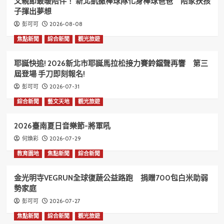
父親節最暖陪伴！ 新北凱撒棒球隊化身棒球爸爸 陪家扶孩
子揮出夢想
2026-08-08
彭可可
焦點新聞
綜合新聞
觀光旅遊
耶誕快追! 2026新北市耶誕馬拉松接力賽鈴鐺聲再響 第三
屆登場 手刀即刻報名!
2026-07-31
彭可可
綜合新聞
藝文天地
觀光旅遊
2026臺南夏日音樂節-將軍吼
2026-07-29
何煥彩
教育園地
焦點新聞
綜合新聞
金光明寺VEGRUN全球復蔬公益路跑 捐贈700包白米助弱
勢家庭
2026-07-27
彭可可
焦點新聞
綜合新聞
觀光旅遊