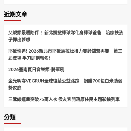
區
滿
意
近期文章
度
91.7%
警
父親節最暖陪伴！ 新北凱撒棒球隊化身棒球爸爸 陪家扶孩
署
子揮出夢想
重
視
耶誕快追! 2026新北市耶誕馬拉松接力賽鈴鐺聲再響 第三
民
意、
屆登場 手刀即刻報名!
積
極
2026臺南夏日音樂節-將軍吼
維
護
金光明寺VEGRUN全球復蔬公益路跑 捐贈700包白米助弱
民
勢家庭
眾
治
三鶯線運量突破75萬人次 侯友宜開箱原住民主題彩繪列車
安
感
受！
分類