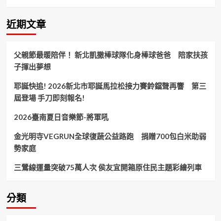
友
宜
赴
近期文章
土
城、
中
父親節最暖陪伴！ 新北凱撒棒球隊化身棒球爸爸 陪家扶孩
永
子揮出夢想
和
參
耶誕快追! 2026新北市耶誕馬拉松接力賽鈴鐺聲再響 第三
拜
祈
屆登場 手刀即刻報名!
願
市
2026臺南夏日音樂節-將軍吼
民
豐
金光明寺VEGRUN全球復蔬公益路跑 捐贈700包白米助弱
衣
勢家庭
足
食
三鶯線運量突破75萬人次 侯友宜開箱原住民主題彩繪列車
分類