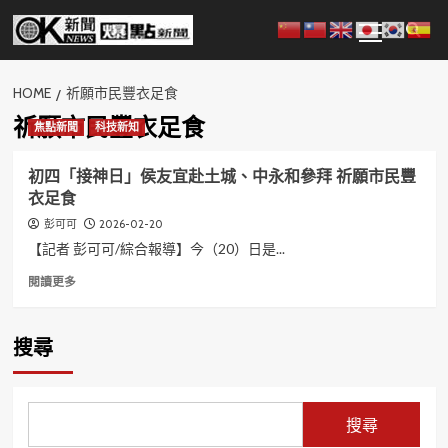
Skip
Primary
to
Menu
content
HOME
祈願市民豐衣足食
祈願市民豐衣足食
焦點新聞
科技新知
初四「接神日」侯友宜赴土城、中永和參拜 祈願市民豐
衣足食
2026-02-20
彭可可
【記者 彭可可/綜合報導】今（20）日是...
Read
閱讀更多
more
about
初
搜尋
四
「接
神
日」
搜尋
侯