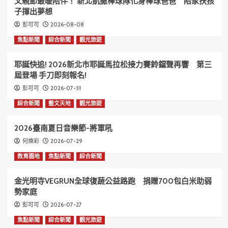
父親節最暖陪伴！ 新北凱撒棒球隊化身棒球爸爸 陪家扶孩
子揮出夢想
2026-08-08
彭可可
焦點新聞
綜合新聞
觀光旅遊
耶誕快追! 2026新北市耶誕馬拉松接力賽鈴鐺聲再響 第三
屆登場 手刀即刻報名!
2026-07-31
彭可可
綜合新聞
藝文天地
觀光旅遊
2026臺南夏日音樂節-將軍吼
2026-07-29
何煥彩
教育園地
焦點新聞
綜合新聞
金光明寺VEGRUN全球復蔬公益路跑 捐贈700包白米助弱
勢家庭
2026-07-27
彭可可
焦點新聞
綜合新聞
觀光旅遊