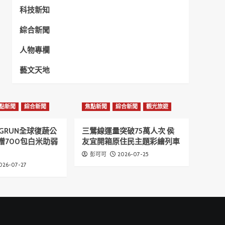
科技新知
綜合新聞
人物專欄
藝文天地
點新聞
綜合新聞
焦點新聞
綜合新聞
觀光旅遊
GRUN全球復蔬公
三鶯線運量突破75萬人次 侯
贈700包白米助弱
友宜開箱原住民主題彩繪列車
2026-07-25
彭可可
026-07-27