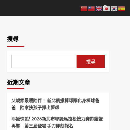
搜尋
搜尋
近期文章
父親節最暖陪伴！ 新北凱撒棒球隊化身棒球爸
爸 陪家扶孩子揮出夢想
耶誕快追! 2026新北市耶誕馬拉松接力賽鈴鐺聲
再響 第三屆登場 手刀即刻報名!