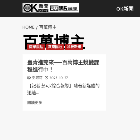
Skip
OK新聞
to
content
HOME
百萬博主
百萬博主
兩岸焦點
教育園地
科技新知
臺青進莞來——百萬博主蛻變課
程進行中！
2025-10-27
彭可可
【記者 彭可/綜合報導】隨著新媒體的
迅速...
Read
閱讀更多
more
about
臺
青
進
莞