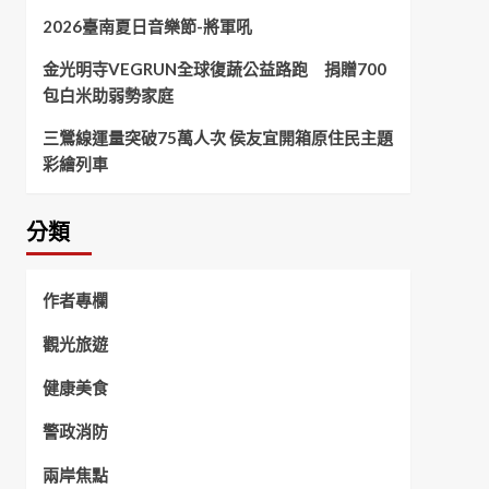
2026臺南夏日音樂節-將軍吼
金光明寺VEGRUN全球復蔬公益路跑 捐贈700
包白米助弱勢家庭
三鶯線運量突破75萬人次 侯友宜開箱原住民主題
彩繪列車
分類
作者專欄
觀光旅遊
健康美食
警政消防
兩岸焦點