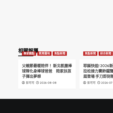
相關報導
專家觀點
教育園地
焦點新聞
焦點新聞
綜合新聞
父親節最暖陪伴！ 新北凱撒棒
耶誕快追! 202
球隊化身棒球爸爸 陪家扶孩
拉松接力賽鈴鐺
子揮出夢想
屆登場 手刀即刻報
2026-08-08
2026-07
彭可可
彭可可