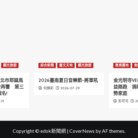
觀光旅遊
綜合新聞
藝文天地
觀光旅遊
教育園地
焦
6新北市耶誕馬
2026臺南夏日音樂節-將軍吼
金光明寺VE
聲再響 第三
益路跑 捐
2026-07-29
何煥彩
名!
勢家庭
-31
2
彭可可
Copyright © edok新聞網
|
CoverNews
by AF themes.