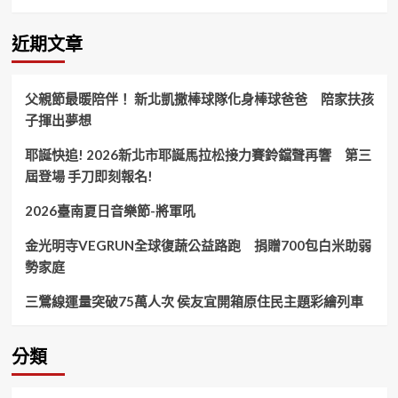
市
集
正
近期文章
式
開
幕
父親節最暖陪伴！ 新北凱撒棒球隊化身棒球爸爸 陪家扶孩
週
子揮出夢想
六
春
耶誕快追! 2026新北市耶誕馬拉松接力賽鈴鐺聲再響 第三
遊
湖
屆登場 手刀即刻報名!
畔
Chill
2026臺南夏日音樂節-將軍吼
逛
美
金光明寺VEGRUN全球復蔬公益路跑 捐贈700包白米助弱
食！
勢家庭
三鶯線運量突破75萬人次 侯友宜開箱原住民主題彩繪列車
分類