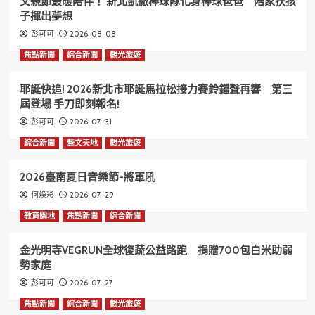
父親節最暖陪伴！ 新北凱撒棒球隊化身棒球爸爸 陪家扶孩
子揮出夢想
2026-08-08
彭可可
焦點新聞
綜合新聞
觀光旅遊
耶誕快追! 2026新北市耶誕馬拉松接力賽鈴鐺聲再響 第三
屆登場 手刀即刻報名!
2026-07-31
彭可可
綜合新聞
藝文天地
觀光旅遊
2026臺南夏日音樂節-將軍吼
2026-07-29
何煥彩
教育園地
焦點新聞
綜合新聞
金光明寺VEGRUN全球復蔬公益路跑 捐贈700包白米助弱
勢家庭
2026-07-27
彭可可
焦點新聞
綜合新聞
觀光旅遊