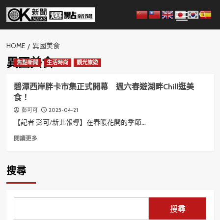
Skip
Primary
to
Menu
content
HOME
異國美食
異國美食
焦點新聞
生活時尚
觀光旅遊
碧潭西岸胖卡市集正式開幕 週六春遊湖畔Chill逛美
食！
2025-04-21
彭可可
【記者 彭可/新北報導】在春暖花開的季節...
Read
閱讀更多
more
about
碧
搜尋
潭
西
岸
胖
搜尋
卡