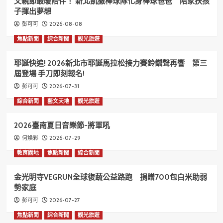
父親節最暖陪伴！ 新北凱撒棒球隊化身棒球爸爸 陪家扶孩
子揮出夢想
2026-08-08
彭可可
焦點新聞
綜合新聞
觀光旅遊
耶誕快追! 2026新北市耶誕馬拉松接力賽鈴鐺聲再響 第三
屆登場 手刀即刻報名!
2026-07-31
彭可可
綜合新聞
藝文天地
觀光旅遊
2026臺南夏日音樂節-將軍吼
2026-07-29
何煥彩
教育園地
焦點新聞
綜合新聞
金光明寺VEGRUN全球復蔬公益路跑 捐贈700包白米助弱
勢家庭
2026-07-27
彭可可
焦點新聞
綜合新聞
觀光旅遊