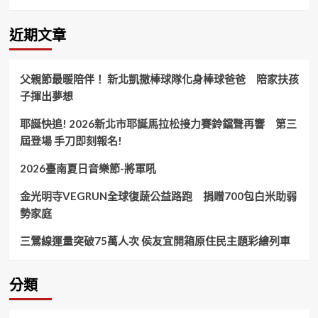
陳
白
立
近期文章
局
長
開
父親節最暖陪伴！ 新北凱撒棒球隊化身棒球爸爸 陪家扶孩
球
子揮出夢想
盼
全
耶誕快追! 2026新北市耶誕馬拉松接力賽鈴鐺聲再響 第三
民
提
屆登場 手刀即刻報名!
高
警
2026臺南夏日音樂節-將軍吼
覺
化
金光明寺VEGRUN全球復蔬公益路跑 捐贈700包白米助弱
身
勢家庭
「打
詐．
三鶯線運量突破75萬人次 侯友宜開箱原住民主題彩繪列車
反
毒」
達
分類
人