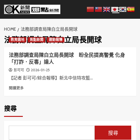
Skip
Primary
to
Menu
content
HOME
法務部調查局陳白立局長開球
法務部調查局陳白立局長開球
教育園地
焦點新聞
運動報導
法務部調查局陳白立局長開球 盼全民提高警覺 化身
「打詐．反毒」達人
2026-01-25
彭可可
【記者 彭可可/綜合報導】新北中信特攻籃...
Read
閱讀更多
more
about
法
搜尋
務
部
調
查
搜尋
局