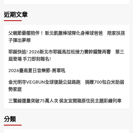
學
系」
實
近期文章
務
實
習
父親節最暖陪伴！ 新北凱撒棒球隊化身棒球爸爸 陪家扶孩
結
子揮出夢想
業
典
耶誕快追! 2026新北市耶誕馬拉松接力賽鈴鐺聲再響 第三
禮
學
屆登場 手刀即刻報名!
習
成
2026臺南夏日音樂節-將軍吼
果
豐
金光明寺VEGRUN全球復蔬公益路跑 捐贈700包白米助弱
碩
勢家庭
三鶯線運量突破75萬人次 侯友宜開箱原住民主題彩繪列車
分類