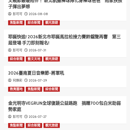
父親節最暖陪伴！ 新北凱撒棒球隊化身棒球爸爸 陪家扶孩
子揮出夢想
2026-08-08
彭可可
焦點新聞
綜合新聞
觀光旅遊
耶誕快追! 2026新北市耶誕馬拉松接力賽鈴鐺聲再響 第三
屆登場 手刀即刻報名!
2026-07-31
彭可可
綜合新聞
藝文天地
觀光旅遊
2026臺南夏日音樂節-將軍吼
2026-07-29
何煥彩
教育園地
焦點新聞
綜合新聞
金光明寺VEGRUN全球復蔬公益路跑 捐贈700包白米助弱
勢家庭
2026-07-27
彭可可
焦點新聞
綜合新聞
觀光旅遊