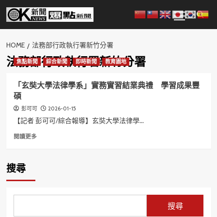
Skip
Primary
to
Menu
content
HOME
法務部行政執行署新竹分署
法務部行政執行署新竹分署
焦點新聞
綜合新聞
即時新聞
教育園地
「玄奘大學法律學系」實務實習結業典禮 學習成果豐
碩
2026-01-15
彭可可
【記者 彭可可/綜合報導】玄奘大學法律學...
Read
閱讀更多
more
about
「玄
搜尋
奘
大
學
法
搜尋
律