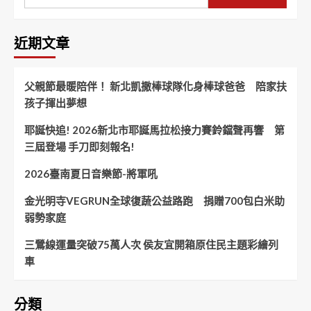
近期文章
父親節最暖陪伴！ 新北凱撒棒球隊化身棒球爸爸 陪家扶
孩子揮出夢想
耶誕快追! 2026新北市耶誕馬拉松接力賽鈴鐺聲再響 第
三屆登場 手刀即刻報名!
2026臺南夏日音樂節-將軍吼
金光明寺VEGRUN全球復蔬公益路跑 捐贈700包白米助
弱勢家庭
三鶯線運量突破75萬人次 侯友宜開箱原住民主題彩繪列
車
分類