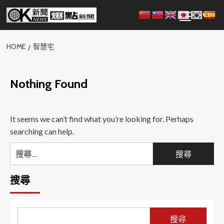
Skip
Primary
to
Menu
content
HOME
智慧宅
Nothing Found
It seems we can’t find what you’re looking for. Perhaps
searching can help.
搜
尋
關
搜尋
鍵
字:
搜尋