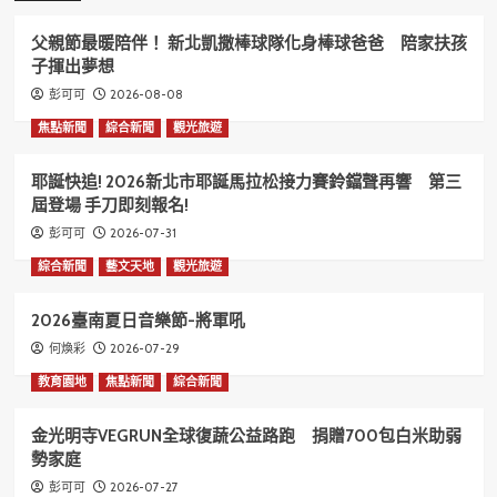
父親節最暖陪伴！ 新北凱撒棒球隊化身棒球爸爸 陪家扶孩
子揮出夢想
2026-08-08
彭可可
焦點新聞
綜合新聞
觀光旅遊
耶誕快追! 2026新北市耶誕馬拉松接力賽鈴鐺聲再響 第三
屆登場 手刀即刻報名!
2026-07-31
彭可可
綜合新聞
藝文天地
觀光旅遊
2026臺南夏日音樂節-將軍吼
2026-07-29
何煥彩
教育園地
焦點新聞
綜合新聞
金光明寺VEGRUN全球復蔬公益路跑 捐贈700包白米助弱
勢家庭
2026-07-27
彭可可