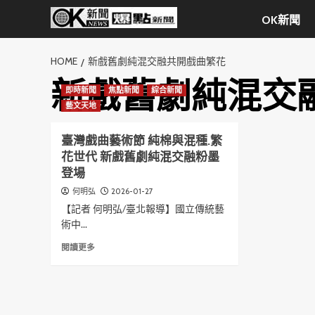
Skip
OK新聞
to
content
HOME
新戲舊劇純混交融共開戲曲繁花
新戲舊劇純混交
即時新聞
焦點新聞
綜合新聞
藝文天地
臺灣戲曲藝術節 純棉與混種.繁
花世代 新戲舊劇純混交融粉墨
登場
2026-01-27
何明弘
【記者 何明弘/臺北報導】國立傳統藝
術中...
Read
閱讀更多
more
about
臺
灣
戲