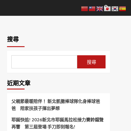
搜尋
搜尋
近期文章
父親節最暖陪伴！ 新北凱撒棒球隊化身棒球爸
爸 陪家扶孩子揮出夢想
耶誕快追! 2026新北市耶誕馬拉松接力賽鈴鐺聲
再響 第三屆登場 手刀即刻報名!