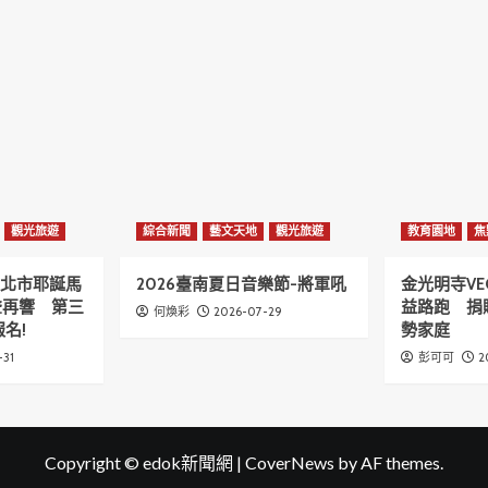
觀光旅遊
綜合新聞
藝文天地
觀光旅遊
教育園地
焦
6新北市耶誕馬
2026臺南夏日音樂節-將軍吼
金光明寺VE
聲再響 第三
益路跑 捐
2026-07-29
何煥彩
名!
勢家庭
-31
2
彭可可
Copyright © edok新聞網
|
CoverNews
by AF themes.