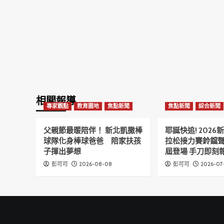
相關報導
專家觀點
教育園地
焦點新聞
焦點新聞
綜合新聞
父親節最暖陪伴！ 新北凱撒棒
耶誕快追! 202
球隊化身棒球爸爸 陪家扶孩
拉松接力賽鈴鐺
子揮出夢想
屆登場 手刀即刻報
2026-08-08
2026-07
彭可可
彭可可