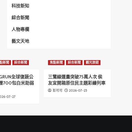
科技新知
綜合新聞
人物專欄
藝文天地
點新聞
綜合新聞
焦點新聞
綜合新聞
觀光旅遊
GRUN全球復蔬公
三鶯線運量突破75萬人次 侯
贈700包白米助弱
友宜開箱原住民主題彩繪列車
2026-07-25
彭可可
026-07-27