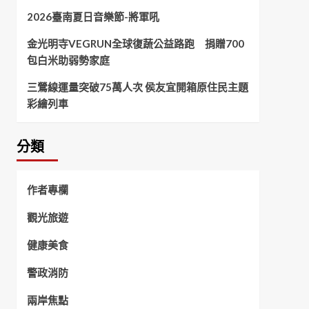
2026臺南夏日音樂節-將軍吼
金光明寺VEGRUN全球復蔬公益路跑 捐贈700
包白米助弱勢家庭
三鶯線運量突破75萬人次 侯友宜開箱原住民主題
彩繪列車
分類
作者專欄
觀光旅遊
健康美食
警政消防
兩岸焦點