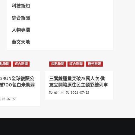
科技新知
綜合新聞
人物專欄
藝文天地
點新聞
綜合新聞
焦點新聞
綜合新聞
觀光旅遊
GRUN全球復蔬公
三鶯線運量突破75萬人次 侯
贈700包白米助弱
友宜開箱原住民主題彩繪列車
2026-07-25
彭可可
026-07-27