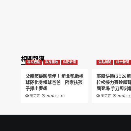
相關報導
專家觀點
教育園地
焦點新聞
焦點新聞
綜合新聞
父親節最暖陪伴！ 新北凱撒棒
耶誕快追! 202
球隊化身棒球爸爸 陪家扶孩
拉松接力賽鈴鐺
子揮出夢想
屆登場 手刀即刻報
2026-08-08
2026-07
彭可可
彭可可