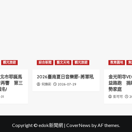
觀光旅遊
綜合新聞
藝文天地
觀光旅遊
教育園地
焦
6新北市耶誕馬
2026臺南夏日音樂節-將軍吼
金光明寺VE
聲再響 第三
益路跑 捐
2026-07-29
何煥彩
名!
勢家庭
-31
2
彭可可
Copyright © edok新聞網
|
CoverNews
by AF themes.