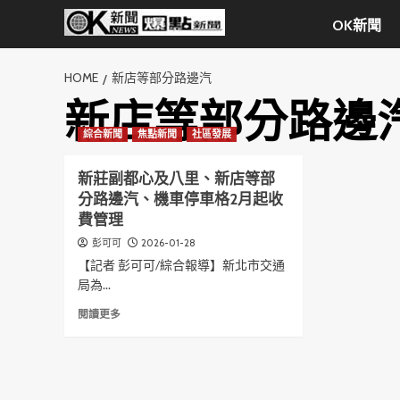
Skip
OK新聞
to
content
HOME
新店等部分路邊汽
新店等部分路邊
綜合新聞
焦點新聞
社區發展
新莊副都心及八里、新店等部
分路邊汽、機車停車格2月起收
費管理
2026-01-28
彭可可
【記者 彭可可/綜合報導】新北市交通
局為...
Read
閱讀更多
more
about
新
莊
副