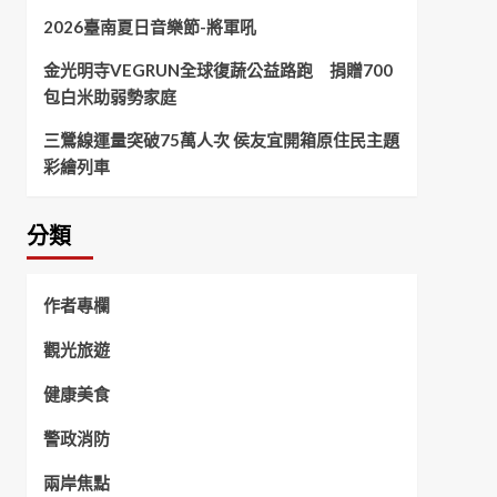
2026臺南夏日音樂節-將軍吼
金光明寺VEGRUN全球復蔬公益路跑 捐贈700
包白米助弱勢家庭
三鶯線運量突破75萬人次 侯友宜開箱原住民主題
彩繪列車
分類
作者專欄
觀光旅遊
健康美食
警政消防
兩岸焦點