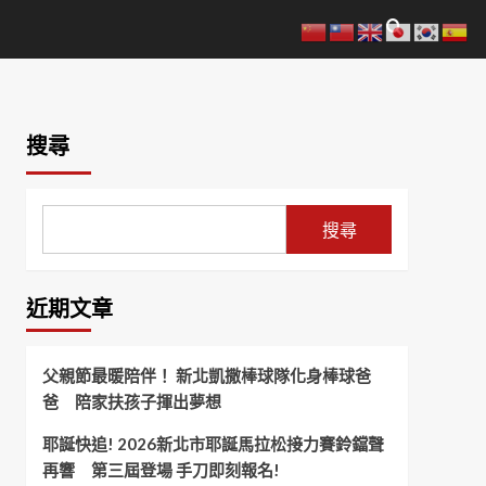
搜尋
搜尋
近期文章
父親節最暖陪伴！ 新北凱撒棒球隊化身棒球爸
爸 陪家扶孩子揮出夢想
耶誕快追! 2026新北市耶誕馬拉松接力賽鈴鐺聲
再響 第三屆登場 手刀即刻報名!