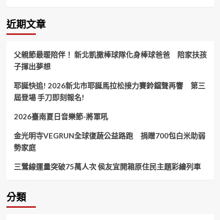
無
窮
新
近期文章
北
消
防
父親節最暖陪伴！ 新北凱撒棒球隊化身棒球爸爸 陪家扶孩
新
子揮出夢想
進
義
耶誕快追! 2026新北市耶誕馬拉松接力賽鈴鐺聲再響 第三
消
基
屆登場 手刀即刻報名!
本
訓
2026臺南夏日音樂節-將軍吼
練！
金光明寺VEGRUN全球復蔬公益路跑 捐贈700包白米助弱
勢家庭
三鶯線運量突破75萬人次 侯友宜開箱原住民主題彩繪列車
分類