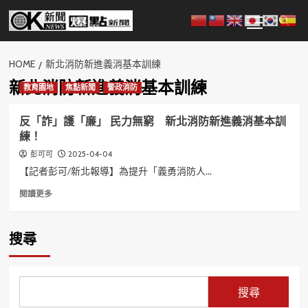
Skip
Primary
to
Menu
content
HOME
新北消防新進義消基本訓練
新北消防新進義消基本訓練
教育園地
焦點新聞
警政消防
反「詐」護「廉」 民力無窮 新北消防新進義消基本訓
練！
2025-04-04
彭可可
【記者彭可/新北報導】為提升「義勇消防人...
Read
閱讀更多
more
about
反
搜尋
「詐」
護
「廉」
民
搜尋
力