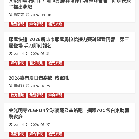
父親節最暖陪伴！ 新北凱撒棒球隊化身棒球爸爸 陪家扶孩
子揮出夢想
2026-08-08
彭可可
焦點新聞
綜合新聞
觀光旅遊
耶誕快追! 2026新北市耶誕馬拉松接力賽鈴鐺聲再響 第三
屆登場 手刀即刻報名!
2026-07-31
彭可可
綜合新聞
藝文天地
觀光旅遊
2026臺南夏日音樂節-將軍吼
2026-07-29
何煥彩
教育園地
焦點新聞
綜合新聞
金光明寺VEGRUN全球復蔬公益路跑 捐贈700包白米助弱
勢家庭
2026-07-27
彭可可
焦點新聞
綜合新聞
觀光旅遊