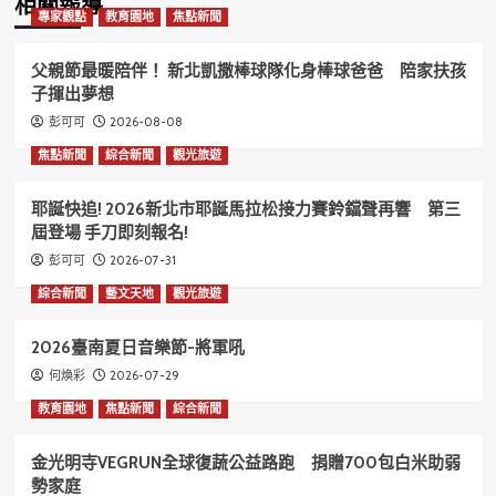
相關報導
專家觀點
教育園地
焦點新聞
父親節最暖陪伴！ 新北凱撒棒球隊化身棒球爸爸 陪家扶孩
子揮出夢想
2026-08-08
彭可可
焦點新聞
綜合新聞
觀光旅遊
耶誕快追! 2026新北市耶誕馬拉松接力賽鈴鐺聲再響 第三
屆登場 手刀即刻報名!
2026-07-31
彭可可
綜合新聞
藝文天地
觀光旅遊
2026臺南夏日音樂節-將軍吼
2026-07-29
何煥彩
教育園地
焦點新聞
綜合新聞
金光明寺VEGRUN全球復蔬公益路跑 捐贈700包白米助弱
勢家庭