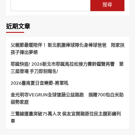
搜尋
近期文章
父親節最暖陪伴！ 新北凱撒棒球隊化身棒球爸爸 陪家扶
孩子揮出夢想
耶誕快追! 2026新北市耶誕馬拉松接力賽鈴鐺聲再響 第
三屆登場 手刀即刻報名!
2026臺南夏日音樂節-將軍吼
金光明寺VEGRUN全球復蔬公益路跑 捐贈700包白米助
弱勢家庭
三鶯線運量突破75萬人次 侯友宜開箱原住民主題彩繪列
車