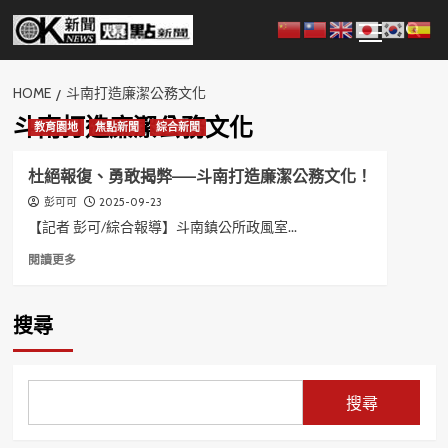
Skip
Primary
to
Menu
content
HOME
斗南打造廉潔公務文化
斗南打造廉潔公務文化
教育園地
焦點新聞
綜合新聞
杜絕報復、勇敢揭弊——斗南打造廉潔公務文化！
2025-09-23
彭可可
【記者 彭可/綜合報導】斗南鎮公所政風室...
Read
閱讀更多
more
about
杜
搜尋
絕
報
復、
勇
搜尋
敢
揭
弊