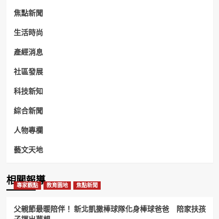
焦點新聞
生活時尚
產經消息
社區發展
科技新知
綜合新聞
人物專欄
藝文天地
相關報導
專家觀點
教育園地
焦點新聞
父親節最暖陪伴！ 新北凱撒棒球隊化身棒球爸爸 陪家扶孩