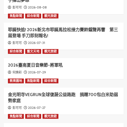
子揮出夢想
2026-08-08
彭可可
焦點新聞
綜合新聞
觀光旅遊
耶誕快追! 2026新北市耶誕馬拉松接力賽鈴鐺聲再響 第三
屆登場 手刀即刻報名!
2026-07-31
彭可可
綜合新聞
藝文天地
觀光旅遊
2026臺南夏日音樂節-將軍吼
2026-07-29
何煥彩
教育園地
焦點新聞
綜合新聞
金光明寺VEGRUN全球復蔬公益路跑 捐贈700包白米助弱
勢家庭
2026-07-27
彭可可
焦點新聞
綜合新聞
觀光旅遊