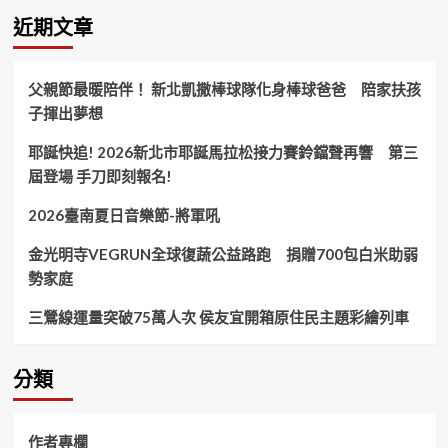
——
近期文章
斗
南
打
父親節最暖陪伴！ 新北凱撒棒球隊化身棒球爸爸 陪家扶孩
造
子揮出夢想
廉
潔
耶誕快追! 2026新北市耶誕馬拉松接力賽鈴鐺聲再響 第三
公
務
屆登場 手刀即刻報名!
文
化！
2026臺南夏日音樂節-將軍吼
金光明寺VEGRUN全球復蔬公益路跑 捐贈700包白米助弱
勢家庭
三鶯線運量突破75萬人次 侯友宜開箱原住民主題彩繪列車
分類
作者專欄