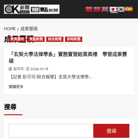
Skip
Primary
to
Menu
content
HOME
成果豐碩
成果豐碩
教育園地
焦點新聞
綜合新聞
即時新聞
「玄奘大學法律學系」實務實習結業典禮 學習成果豐
碩
2026-01-15
彭可可
【記者 彭可可/綜合報導】玄奘大學法律學...
Read
閱讀更多
more
about
「玄
搜尋
奘
大
學
法
搜尋
律