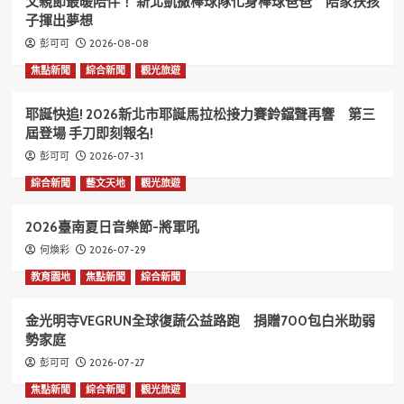
父親節最暖陪伴！ 新北凱撒棒球隊化身棒球爸爸 陪家扶孩
子揮出夢想
2026-08-08
彭可可
焦點新聞
綜合新聞
觀光旅遊
耶誕快追! 2026新北市耶誕馬拉松接力賽鈴鐺聲再響 第三
屆登場 手刀即刻報名!
2026-07-31
彭可可
綜合新聞
藝文天地
觀光旅遊
2026臺南夏日音樂節-將軍吼
2026-07-29
何煥彩
教育園地
焦點新聞
綜合新聞
金光明寺VEGRUN全球復蔬公益路跑 捐贈700包白米助弱
勢家庭
2026-07-27
彭可可
焦點新聞
綜合新聞
觀光旅遊