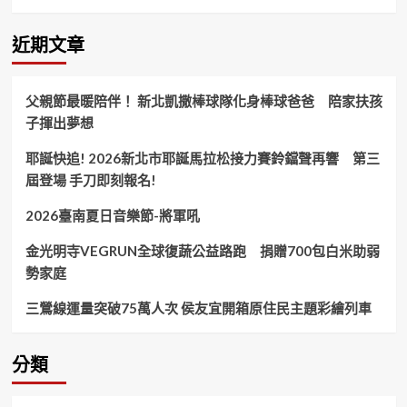
學
系」
實
近期文章
務
實
習
父親節最暖陪伴！ 新北凱撒棒球隊化身棒球爸爸 陪家扶孩
結
子揮出夢想
業
典
耶誕快追! 2026新北市耶誕馬拉松接力賽鈴鐺聲再響 第三
禮
學
屆登場 手刀即刻報名!
習
成
2026臺南夏日音樂節-將軍吼
果
豐
金光明寺VEGRUN全球復蔬公益路跑 捐贈700包白米助弱
碩
勢家庭
三鶯線運量突破75萬人次 侯友宜開箱原住民主題彩繪列車
分類