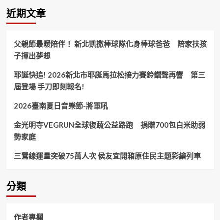
團
近期文章
–
孝
親
父親節最暖陪伴！ 新北凱撒棒球隊化身棒球爸爸 陪家扶孩
列
子揮出夢想
車
11.1
耶誕快追! 2026新北市耶誕馬拉松接力賽鈴鐺聲再響 第三
苗
栗
屆登場 手刀即刻報名!
西
湖
2026臺南夏日音樂節-將軍吼
登
場！
金光明寺VEGRUN全球復蔬公益路跑 捐贈700包白米助弱
勢家庭
三鶯線運量突破75萬人次 侯友宜開箱原住民主題彩繪列車
分類
作者專欄