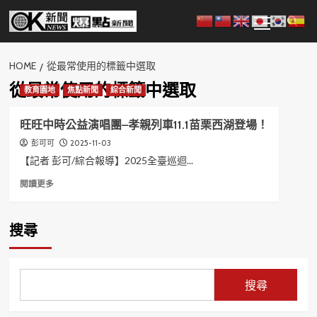
Skip
Primary
to
Menu
content
HOME
從最常使用的標籤中選取
從最常使用的標籤中選取
教育園地
焦點新聞
綜合新聞
旺旺中時公益演唱團–孝親列車11.1苗栗西湖登場！
2025-11-03
彭可可
【記者 彭可/綜合報導】2025全臺巡迴...
Read
閱讀更多
more
about
旺
搜尋
旺
中
時
公
搜尋
益
演
唱