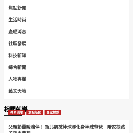
焦點新聞
生活時尚
產經消息
社區發展
科技新知
綜合新聞
人物專欄
藝文天地
相關報導
教育園地
焦點新聞
專家觀點
父親節最暖陪伴！ 新北凱撒棒球隊化身棒球爸爸 陪家扶孩