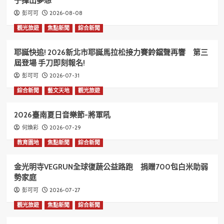
子揮出夢想
2026-08-08
彭可可
觀光旅遊
焦點新聞
綜合新聞
耶誕快追! 2026新北市耶誕馬拉松接力賽鈴鐺聲再響 第三
屆登場 手刀即刻報名!
2026-07-31
彭可可
綜合新聞
藝文天地
觀光旅遊
2026臺南夏日音樂節-將軍吼
2026-07-29
何煥彩
教育園地
焦點新聞
綜合新聞
金光明寺VEGRUN全球復蔬公益路跑 捐贈700包白米助弱
勢家庭
2026-07-27
彭可可
觀光旅遊
焦點新聞
綜合新聞