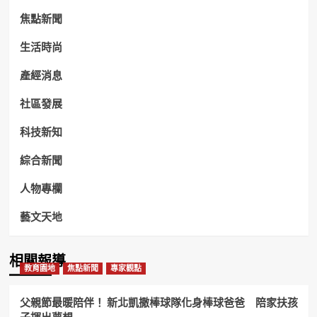
焦點新聞
生活時尚
產經消息
社區發展
科技新知
綜合新聞
人物專欄
藝文天地
相關報導
教育園地
焦點新聞
專家觀點
父親節最暖陪伴！ 新北凱撒棒球隊化身棒球爸爸 陪家扶孩