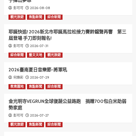
子揮出夢想
2026-08-08
彭可可
觀光旅遊
焦點新聞
綜合新聞
耶誕快追! 2026新北市耶誕馬拉松接力賽鈴鐺聲再響 第三
屆登場 手刀即刻報名!
2026-07-31
彭可可
綜合新聞
藝文天地
觀光旅遊
2026臺南夏日音樂節-將軍吼
2026-07-29
何煥彩
教育園地
焦點新聞
綜合新聞
金光明寺VEGRUN全球復蔬公益路跑 捐贈700包白米助弱
勢家庭
2026-07-27
彭可可
觀光旅遊
焦點新聞
綜合新聞