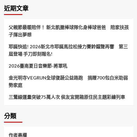
彭
近期文章
可
擔
任
父親節最暖陪伴！ 新北凱撒棒球隊化身棒球爸爸 陪家扶孩
著
子揮出夢想
多
個
耶誕快追! 2026新北市耶誕馬拉松接力賽鈴鐺聲再響 第三
媒
體
屆登場 手刀即刻報名!
職
位！
2026臺南夏日音樂節-將軍吼
金光明寺VEGRUN全球復蔬公益路跑 捐贈700包白米助弱
勢家庭
三鶯線運量突破75萬人次 侯友宜開箱原住民主題彩繪列車
分類
作者專欄