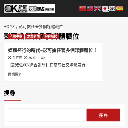
Skip
Primary
to
Menu
content
HOME
彭可擔任著多個媒體職位
彭可擔任著多個媒體職位
人物專欄
焦點新聞
綜合新聞
媒體盛行的時代–彭可擔任著多個媒體職位！
2025-11-02
彭可可
【記者彭可/綜合報導】在當前社交媒體盛行...
Read
閱讀更多
more
about
媒
搜尋
體
盛
行
的
搜尋
時
代
–