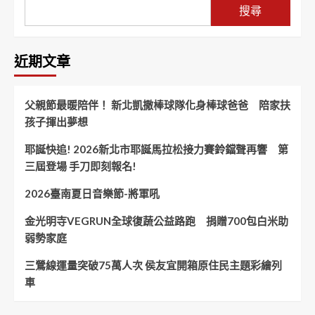
搜尋
近期文章
父親節最暖陪伴！ 新北凱撒棒球隊化身棒球爸爸 陪家扶
孩子揮出夢想
耶誕快追! 2026新北市耶誕馬拉松接力賽鈴鐺聲再響 第
三屆登場 手刀即刻報名!
2026臺南夏日音樂節-將軍吼
金光明寺VEGRUN全球復蔬公益路跑 捐贈700包白米助
弱勢家庭
三鶯線運量突破75萬人次 侯友宜開箱原住民主題彩繪列
車