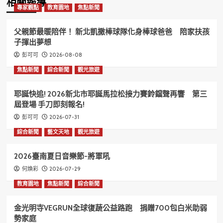
相關報導
專家觀點
教育園地
焦點新聞
父親節最暖陪伴！ 新北凱撒棒球隊化身棒球爸爸 陪家扶孩
子揮出夢想
2026-08-08
彭可可
焦點新聞
綜合新聞
觀光旅遊
耶誕快追! 2026新北市耶誕馬拉松接力賽鈴鐺聲再響 第三
屆登場 手刀即刻報名!
2026-07-31
彭可可
綜合新聞
藝文天地
觀光旅遊
2026臺南夏日音樂節-將軍吼
2026-07-29
何煥彩
教育園地
焦點新聞
綜合新聞
金光明寺VEGRUN全球復蔬公益路跑 捐贈700包白米助弱
勢家庭