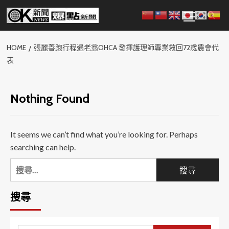
Skip
Primary
to
Menu
content
HOME
張麗善跑行程遇老翁OHCA 發揮護理師專業救回72歲農會代
表
Nothing Found
It seems we can’t find what you’re looking for. Perhaps
searching can help.
搜
尋
關
搜尋
鍵
字: