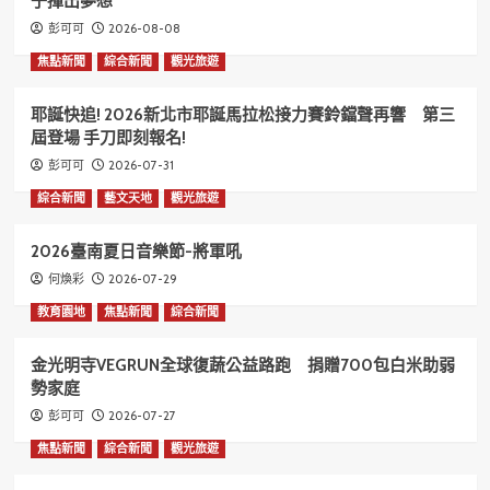
子揮出夢想
2026-08-08
彭可可
焦點新聞
綜合新聞
觀光旅遊
耶誕快追! 2026新北市耶誕馬拉松接力賽鈴鐺聲再響 第三
屆登場 手刀即刻報名!
2026-07-31
彭可可
綜合新聞
藝文天地
觀光旅遊
2026臺南夏日音樂節-將軍吼
2026-07-29
何煥彩
教育園地
焦點新聞
綜合新聞
金光明寺VEGRUN全球復蔬公益路跑 捐贈700包白米助弱
勢家庭
2026-07-27
彭可可
焦點新聞
綜合新聞
觀光旅遊