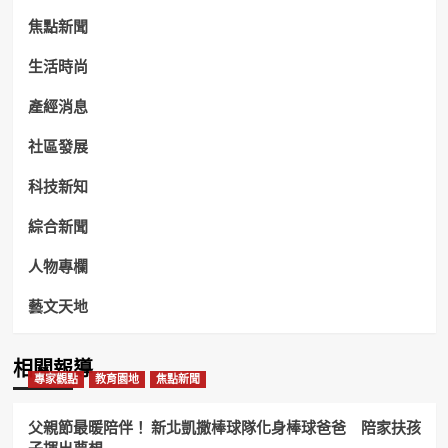
焦點新聞
生活時尚
產經消息
社區發展
科技新知
綜合新聞
人物專欄
藝文天地
相關報導
專家觀點
教育園地
焦點新聞
父親節最暖陪伴！ 新北凱撒棒球隊化身棒球爸爸 陪家扶孩