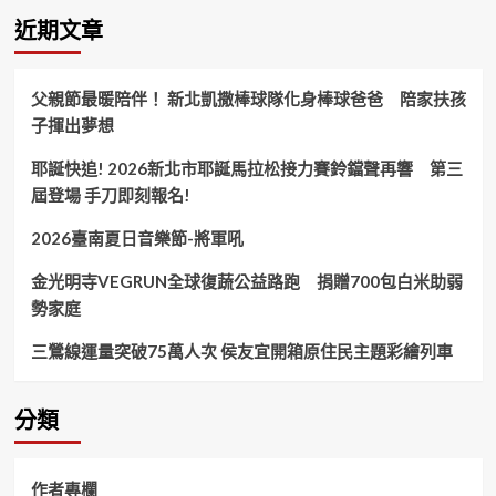
鳥、
近期文章
抽
絲
剝
父親節最暖陪伴！ 新北凱撒棒球隊化身棒球爸爸 陪家扶孩
繭
子揮出夢想
嘉
縣
耶誕快追! 2026新北市耶誕馬拉松接力賽鈴鐺聲再響 第三
少
警
屆登場 手刀即刻報名!
隊
護
2026臺南夏日音樂節-將軍吼
校
金光明寺VEGRUN全球復蔬公益路跑 捐贈700包白米助弱
勢家庭
三鶯線運量突破75萬人次 侯友宜開箱原住民主題彩繪列車
分類
作者專欄