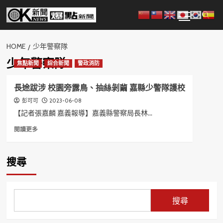
Skip
Primary
to
Menu
content
HOME
少年警察隊
少年警察隊
焦點新聞
綜合新聞
警政消防
長途跋涉 校園旁露鳥、抽絲剝繭 嘉縣少警隊護校
2023-06-08
彭可可
【記者張嘉麟 嘉義報導】嘉義縣警察局長林...
Read
閱讀更多
more
about
長
搜尋
途
跋
涉
校
搜尋
園
旁
露