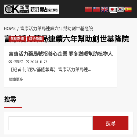
Skip
Primary
to
Menu
content
HOME
富康活力藥局連續六年幫助創世基隆院
富康活力藥局連續六年幫助創世基隆院
焦點新聞
綜合新聞
富康活力藥局號招善心企業 寒冬送暖幫助植物人
2025-11-27
何明弘
【記者 何明弘/基隆報導】富康活力藥局連...
Read
閱讀更多
more
about
富
搜尋
康
活
力
藥
搜尋
局
號
招