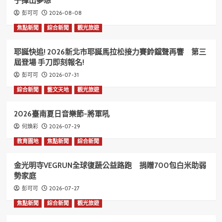
子揮出夢想
2026-08-08
彭可可
焦點新聞
綜合新聞
觀光旅遊
耶誕快追! 2026新北市耶誕馬拉松接力賽鈴鐺聲再響 第三
屆登場 手刀即刻報名!
2026-07-31
彭可可
綜合新聞
藝文天地
觀光旅遊
2026臺南夏日音樂節-將軍吼
2026-07-29
何煥彩
教育園地
焦點新聞
綜合新聞
金光明寺VEGRUN全球復蔬公益路跑 捐贈700包白米助弱
勢家庭
2026-07-27
彭可可
焦點新聞
綜合新聞
觀光旅遊