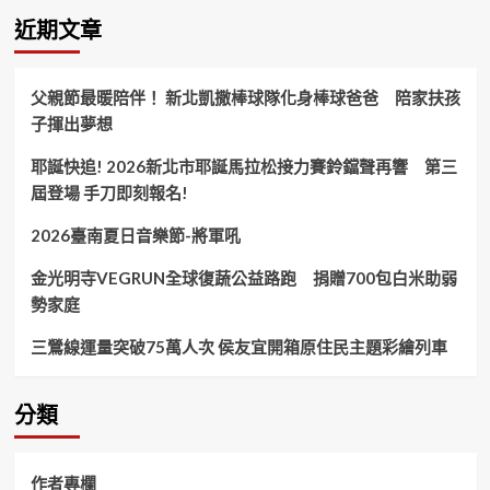
善
近期文章
心
企
業
父親節最暖陪伴！ 新北凱撒棒球隊化身棒球爸爸 陪家扶孩
寒
子揮出夢想
冬
送
耶誕快追! 2026新北市耶誕馬拉松接力賽鈴鐺聲再響 第三
暖
幫
屆登場 手刀即刻報名!
助
植
2026臺南夏日音樂節-將軍吼
物
人
金光明寺VEGRUN全球復蔬公益路跑 捐贈700包白米助弱
勢家庭
三鶯線運量突破75萬人次 侯友宜開箱原住民主題彩繪列車
分類
作者專欄