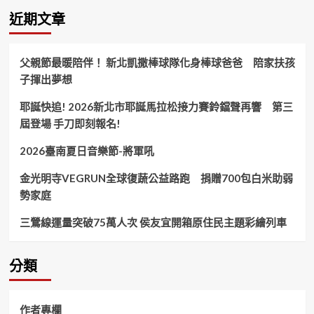
善
近期文章
心
企
業
父親節最暖陪伴！ 新北凱撒棒球隊化身棒球爸爸 陪家扶孩
寒
子揮出夢想
冬
送
耶誕快追! 2026新北市耶誕馬拉松接力賽鈴鐺聲再響 第三
暖
幫
屆登場 手刀即刻報名!
助
植
2026臺南夏日音樂節-將軍吼
物
人
金光明寺VEGRUN全球復蔬公益路跑 捐贈700包白米助弱
勢家庭
三鶯線運量突破75萬人次 侯友宜開箱原住民主題彩繪列車
分類
作者專欄