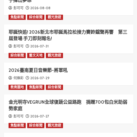
子揮出夢想
2026-08-08
彭可可
焦點新聞
綜合新聞
觀光旅遊
耶誕快追! 2026新北市耶誕馬拉松接力賽鈴鐺聲再響 第三
屆登場 手刀即刻報名!
2026-07-31
彭可可
綜合新聞
藝文天地
觀光旅遊
2026臺南夏日音樂節-將軍吼
2026-07-29
何煥彩
教育園地
焦點新聞
綜合新聞
金光明寺VEGRUN全球復蔬公益路跑 捐贈700包白米助弱
勢家庭
2026-07-27
彭可可
焦點新聞
綜合新聞
觀光旅遊