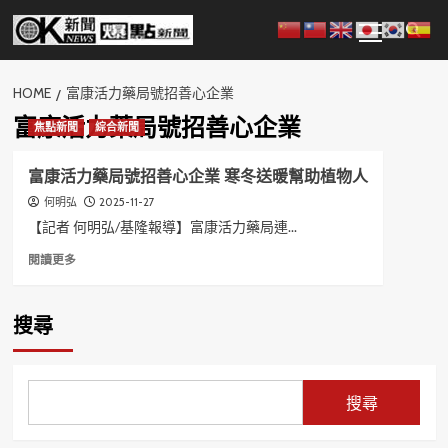
Skip
Primary
to
Menu
content
HOME
富康活力藥局號招善心企業
富康活力藥局號招善心企業
焦點新聞
綜合新聞
富康活力藥局號招善心企業 寒冬送暖幫助植物人
2025-11-27
何明弘
【記者 何明弘/基隆報導】富康活力藥局連...
Read
閱讀更多
more
about
富
搜尋
康
活
力
藥
搜尋
局
號
招