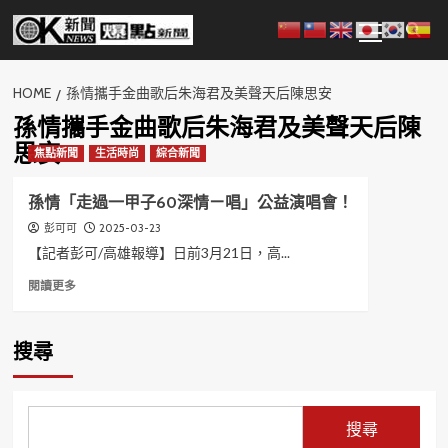
Skip
Primary
to
Menu
content
HOME
孫情攜手金曲歌后朱海君及美聲天后陳思安
孫情攜手金曲歌后朱海君及美聲天后陳
思安
焦點新聞
生活時尚
綜合新聞
孫情「走過一甲子60深情ㄧ唱」公益演唱會！
2025-03-23
彭可可
【記者彭可/高雄報導】日前3月21日，高...
Read
閱讀更多
more
about
孫
搜尋
情
「走
過
一
搜尋
甲