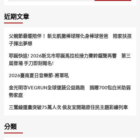
子
60
深
近期文章
情
ㄧ
唱」
父親節最暖陪伴！ 新北凱撒棒球隊化身棒球爸爸 陪家扶孩
公
子揮出夢想
益
演
耶誕快追! 2026新北市耶誕馬拉松接力賽鈴鐺聲再響 第三
唱
會！
屆登場 手刀即刻報名!
2026臺南夏日音樂節-將軍吼
金光明寺VEGRUN全球復蔬公益路跑 捐贈700包白米助弱
勢家庭
三鶯線運量突破75萬人次 侯友宜開箱原住民主題彩繪列車
分類