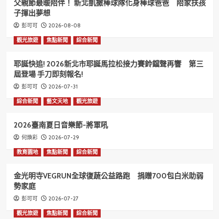
父親節最暖陪伴！ 新北凱撒棒球隊化身棒球爸爸 陪家扶孩
子揮出夢想
2026-08-08
彭可可
觀光旅遊
焦點新聞
綜合新聞
耶誕快追! 2026新北市耶誕馬拉松接力賽鈴鐺聲再響 第三
屆登場 手刀即刻報名!
2026-07-31
彭可可
綜合新聞
藝文天地
觀光旅遊
2026臺南夏日音樂節-將軍吼
2026-07-29
何煥彩
教育園地
焦點新聞
綜合新聞
金光明寺VEGRUN全球復蔬公益路跑 捐贈700包白米助弱
勢家庭
2026-07-27
彭可可
觀光旅遊
焦點新聞
綜合新聞