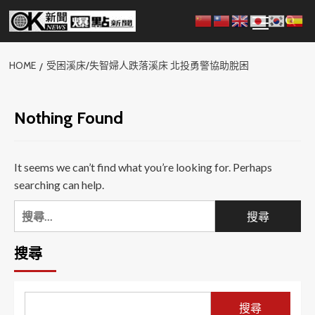
Skip
Primary
to
Menu
content
HOME
受困溪床/失智婦人跌落溪床 北投勇警協助脫困
Nothing Found
It seems we can’t find what you’re looking for. Perhaps
searching can help.
搜
尋
關
搜尋
鍵
字:
搜尋