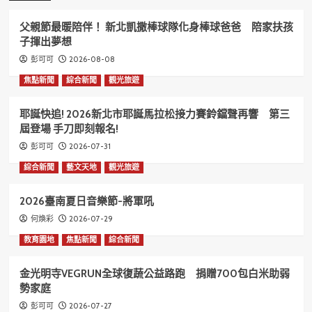
父親節最暖陪伴！ 新北凱撒棒球隊化身棒球爸爸 陪家扶孩
子揮出夢想
2026-08-08
彭可可
焦點新聞
綜合新聞
觀光旅遊
耶誕快追! 2026新北市耶誕馬拉松接力賽鈴鐺聲再響 第三
屆登場 手刀即刻報名!
2026-07-31
彭可可
綜合新聞
藝文天地
觀光旅遊
2026臺南夏日音樂節-將軍吼
2026-07-29
何煥彩
教育園地
焦點新聞
綜合新聞
金光明寺VEGRUN全球復蔬公益路跑 捐贈700包白米助弱
勢家庭
2026-07-27
彭可可