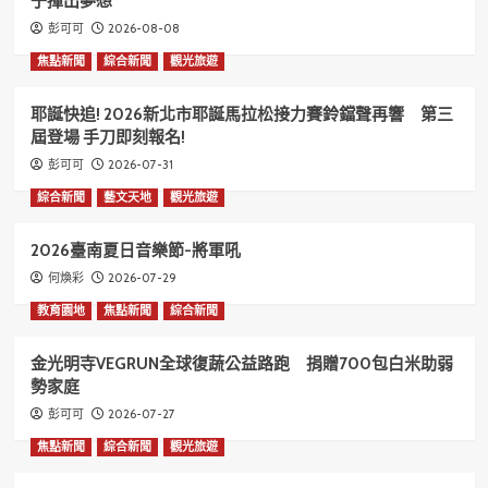
子揮出夢想
2026-08-08
彭可可
焦點新聞
綜合新聞
觀光旅遊
耶誕快追! 2026新北市耶誕馬拉松接力賽鈴鐺聲再響 第三
屆登場 手刀即刻報名!
2026-07-31
彭可可
綜合新聞
藝文天地
觀光旅遊
2026臺南夏日音樂節-將軍吼
2026-07-29
何煥彩
教育園地
焦點新聞
綜合新聞
金光明寺VEGRUN全球復蔬公益路跑 捐贈700包白米助弱
勢家庭
2026-07-27
彭可可
焦點新聞
綜合新聞
觀光旅遊