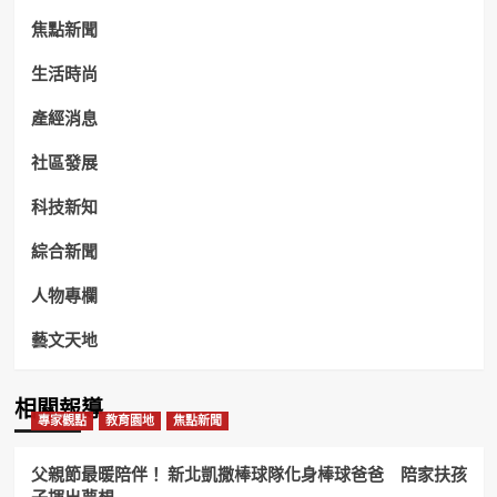
焦點新聞
生活時尚
產經消息
社區發展
科技新知
綜合新聞
人物專欄
藝文天地
相關報導
專家觀點
教育園地
焦點新聞
父親節最暖陪伴！ 新北凱撒棒球隊化身棒球爸爸 陪家扶孩