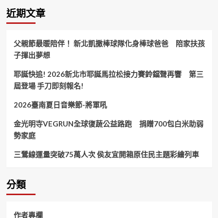
暖
近期文章
心
公
益
父親節最暖陪伴！ 新北凱撒棒球隊化身棒球爸爸 陪家扶孩
活
子揮出夢想
動
圓
耶誕快追! 2026新北市耶誕馬拉松接力賽鈴鐺聲再響 第三
滿
成
屆登場 手刀即刻報名!
功！
2026臺南夏日音樂節-將軍吼
金光明寺VEGRUN全球復蔬公益路跑 捐贈700包白米助弱
勢家庭
三鶯線運量突破75萬人次 侯友宜開箱原住民主題彩繪列車
分類
作者專欄