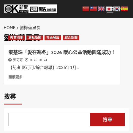
Skip
Primary
to
Menu
content
HOME
劉梅菊里長
劉梅菊里長
教育園地
焦點新聞
社區發展
綜合新聞
秦慧珠「愛在寒冬」2026 暖心公益活動圓滿成功！
2026-01-24
彭可可
【記者 彭可可/綜合報導】2026年1月...
Read
閱讀更多
more
about
秦
搜尋
慧
珠
「愛
在
搜尋
寒
冬」
2026