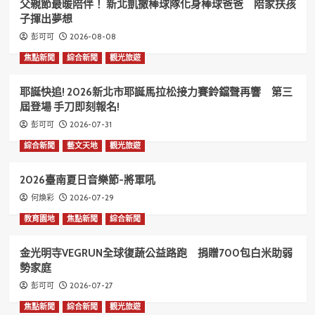
父親節最暖陪伴！ 新北凱撒棒球隊化身棒球爸爸 陪家扶孩
子揮出夢想
2026-08-08
彭可可
焦點新聞
綜合新聞
觀光旅遊
耶誕快追! 2026新北市耶誕馬拉松接力賽鈴鐺聲再響 第三
屆登場 手刀即刻報名!
2026-07-31
彭可可
綜合新聞
藝文天地
觀光旅遊
2026臺南夏日音樂節-將軍吼
2026-07-29
何煥彩
教育園地
焦點新聞
綜合新聞
金光明寺VEGRUN全球復蔬公益路跑 捐贈700包白米助弱
勢家庭
2026-07-27
彭可可
焦點新聞
綜合新聞
觀光旅遊