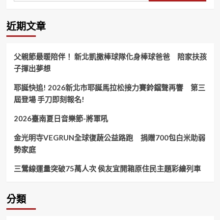
院
小
屋
近期文章
及
兒
童
父親節最暖陪伴！ 新北凱撒棒球隊化身棒球爸爸 陪家扶孩
劇
子揮出夢想
助
創
耶誕快追! 2026新北市耶誕馬拉松接力賽鈴鐺聲再響 第三
世
嘉
屆登場 手刀即刻報名!
義
新
2026臺南夏日音樂節-將軍吼
院
金光明寺VEGRUN全球復蔬公益路跑 捐贈700包白米助弱
勢家庭
三鶯線運量突破75萬人次 侯友宜開箱原住民主題彩繪列車
分類