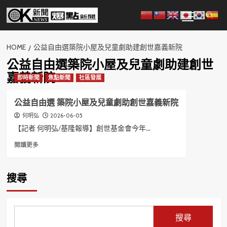
Skip
Primary
to
Menu
content
HOME
公益自由選築院小屋及兒童劇助建創世嘉義新院
公益自由選築院小屋及兒童劇助建創世
嘉義新院
即時新聞
焦點新聞
社區發展
公益自由選 築院小屋及兒童劇助創世嘉義新院
2026-06-05
何明弘
【記者 何明弘/基隆報導】創世基金會今年...
Read
閱讀更多
more
about
公
搜尋
益
自
由
選
搜尋
築