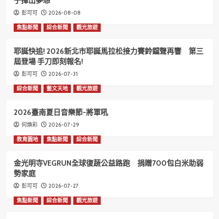
子揮出夢想
2026-08-08
彭可可
焦點新聞
綜合新聞
觀光旅遊
耶誕快追! 2026新北市耶誕馬拉松接力賽鈴鐺聲再響 第三
屆登場 手刀即刻報名!
2026-07-31
彭可可
綜合新聞
藝文天地
觀光旅遊
2026臺南夏日音樂節-將軍吼
2026-07-29
何煥彩
教育園地
焦點新聞
綜合新聞
金光明寺VEGRUN全球復蔬公益路跑 捐贈700包白米助弱
勢家庭
2026-07-27
彭可可
焦點新聞
綜合新聞
觀光旅遊