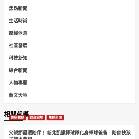
焦點新聞
生活時尚
產經消息
社區發展
科技新知
綜合新聞
人物專欄
藝文天地
相關報導
專家觀點
教育園地
焦點新聞
父親節最暖陪伴！ 新北凱撒棒球隊化身棒球爸爸 陪家扶孩