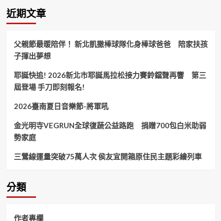
壯
近期文章
世
代
公
父親節最暖陪伴！ 新北凱撒棒球隊化身棒球爸爸 陪家扶孩
益
子揮出夢想
演
唱
耶誕快追! 2026新北市耶誕馬拉松接力賽鈴鐺聲再響 第三
會」
屆登場 手刀即刻報名!
2026臺南夏日音樂節-將軍吼
金光明寺VEGRUN全球復蔬公益路跑 捐贈700包白米助弱
勢家庭
三鶯線運量突破75萬人次 侯友宜開箱原住民主題彩繪列車
分類
作者專欄