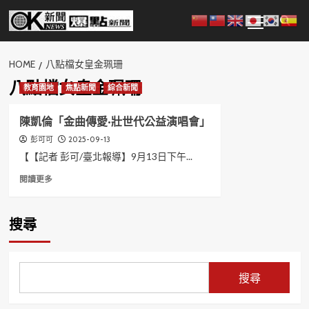
Skip
Primary
to
Menu
content
HOME
八點檔女皇金珮珊
八點檔女皇金珮珊
教育園地
焦點新聞
綜合新聞
陳凱倫「金曲傳愛•壯世代公益演唱會」
2025-09-13
彭可可
【【記者 彭可/臺北報導】9月13日下午...
Read
閱讀更多
more
about
陳
搜尋
凱
倫
「金
曲
搜尋
傳
愛
•