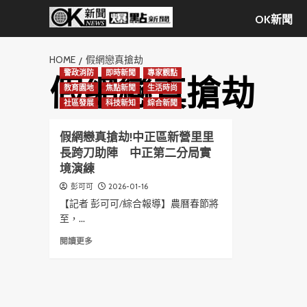
Skip
OK新聞
to
content
HOME
假網戀真搶劫
警政消防
即時新聞
專家觀點
假網戀真搶劫
教育園地
焦點新聞
生活時尚
社區發展
科技新知
綜合新聞
假網戀真搶劫!中正區新營里里
長跨刀助陣 中正第二分局實
境演練
2026-01-16
彭可可
【記者 彭可可/綜合報導】農曆春節將
至，...
Read
閱讀更多
more
about
假
網
戀