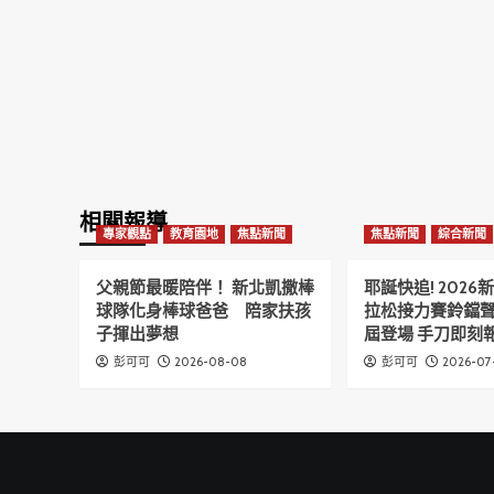
相關報導
專家觀點
教育園地
焦點新聞
焦點新聞
綜合新聞
父親節最暖陪伴！ 新北凱撒棒
耶誕快追! 202
球隊化身棒球爸爸 陪家扶孩
拉松接力賽鈴鐺
子揮出夢想
屆登場 手刀即刻報
2026-08-08
2026-07
彭可可
彭可可