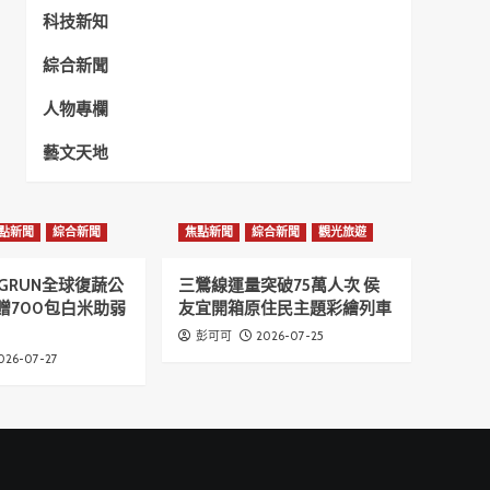
科技新知
綜合新聞
人物專欄
藝文天地
點新聞
綜合新聞
焦點新聞
綜合新聞
觀光旅遊
GRUN全球復蔬公
三鶯線運量突破75萬人次 侯
贈700包白米助弱
友宜開箱原住民主題彩繪列車
2026-07-25
彭可可
026-07-27