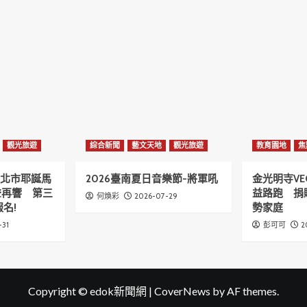
觀光旅遊
綜合新聞
藝文天地
觀光旅遊
教育園地
焦
6新北市耶誕馬
2026臺南夏日音樂節-將軍吼
金光明寺VE
聲再響 第三
益路跑 捐
2026-07-29
何煥彩
名!
勢家庭
-31
2
彭可可
Copyright © edok新聞網
|
CoverNews
by AF themes.