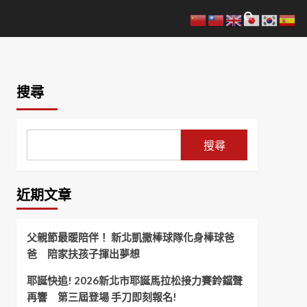
搜尋
搜尋
近期文章
父親節最暖陪伴！ 新北凱撒棒球隊化身棒球爸
爸 陪家扶孩子揮出夢想
耶誕快追! 2026新北市耶誕馬拉松接力賽鈴鐺聲
再響 第三屆登場 手刀即刻報名!