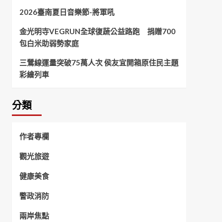
2026臺南夏日音樂節-將軍吼
金光明寺VEGRUN全球復蔬公益路跑 捐贈700
包白米助弱勢家庭
三鶯線運量突破75萬人次 侯友宜開箱原住民主題
彩繪列車
分類
作者專欄
觀光旅遊
健康美食
警政消防
兩岸焦點