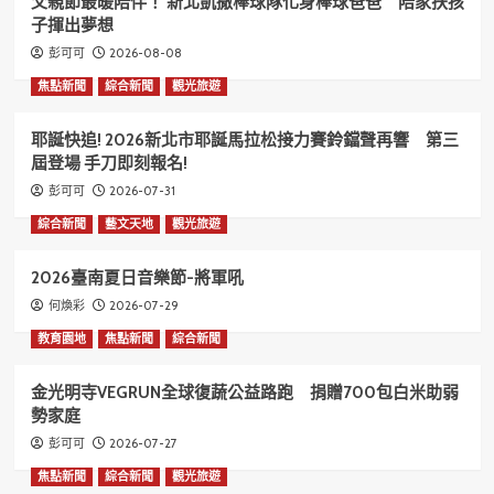
父親節最暖陪伴！ 新北凱撒棒球隊化身棒球爸爸 陪家扶孩
子揮出夢想
2026-08-08
彭可可
焦點新聞
綜合新聞
觀光旅遊
耶誕快追! 2026新北市耶誕馬拉松接力賽鈴鐺聲再響 第三
屆登場 手刀即刻報名!
2026-07-31
彭可可
綜合新聞
藝文天地
觀光旅遊
2026臺南夏日音樂節-將軍吼
2026-07-29
何煥彩
教育園地
焦點新聞
綜合新聞
金光明寺VEGRUN全球復蔬公益路跑 捐贈700包白米助弱
勢家庭
2026-07-27
彭可可
焦點新聞
綜合新聞
觀光旅遊