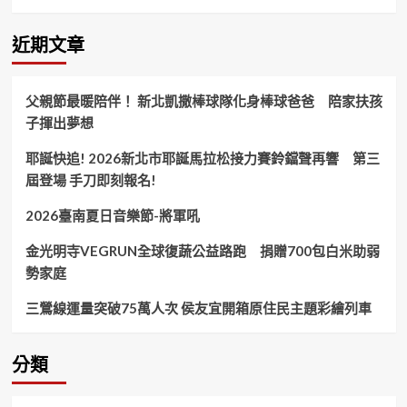
畫
鄉
舉
近期文章
辦
人
生
父親節最暖陪伴！ 新北凱撒棒球隊化身棒球爸爸 陪家扶孩
劇
子揮出夢想
本
交
耶誕快追! 2026新北市耶誕馬拉松接力賽鈴鐺聲再響 第三
換
活
屆登場 手刀即刻報名!
動
促
2026臺南夏日音樂節-將軍吼
進
兩
金光明寺VEGRUN全球復蔬公益路跑 捐贈700包白米助弱
岸
勢家庭
青
年
三鶯線運量突破75萬人次 侯友宜開箱原住民主題彩繪列車
交
流！
分類