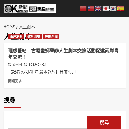
Skip
Primary
to
Menu
content
HOME
人生劇本
人生劇本
兩岸焦點
教育園地
焦點新聞
理想藝站 古堰畫鄉舉辦人生劇本交換活動促進兩岸青
年交流！
2025-04-24
彭可可
【記者 彭可/浙江.麗水報導】日前4月1...
Read
閱讀更多
more
about
理
搜尋
想
藝
站
古
搜尋
堰