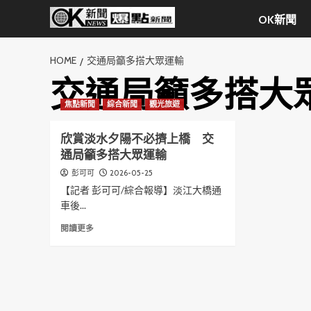
Skip
OK新聞
to
content
HOME
交通局籲多搭大眾運輸
交通局籲多搭大
焦點新聞
綜合新聞
觀光旅遊
欣賞淡水夕陽不必擠上橋 交
通局籲多搭大眾運輸
2026-05-25
彭可可
【記者 彭可可/綜合報導】淡江大橋通
車後...
Read
閱讀更多
more
about
欣
賞
淡
水