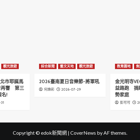
觀光旅遊
綜合新聞
藝文天地
觀光旅遊
教育園地
焦
6新北市耶誕馬
2026臺南夏日音樂節-將軍吼
金光明寺VE
聲再響 第三
益路跑 捐
2026-07-29
何煥彩
名!
勢家庭
-31
2
彭可可
Copyright © edok新聞網
|
CoverNews
by AF themes.