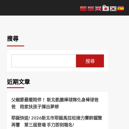
搜尋
搜尋
近期文章
父親節最暖陪伴！ 新北凱撒棒球隊化身棒球爸
爸 陪家扶孩子揮出夢想
耶誕快追! 2026新北市耶誕馬拉松接力賽鈴鐺聲
再響 第三屆登場 手刀即刻報名!