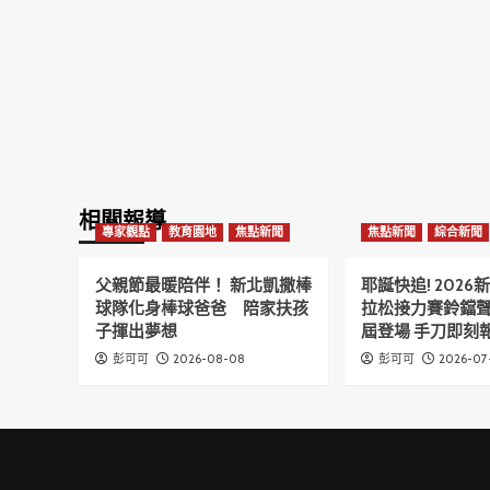
相關報導
專家觀點
教育園地
焦點新聞
焦點新聞
綜合新聞
父親節最暖陪伴！ 新北凱撒棒
耶誕快追! 202
球隊化身棒球爸爸 陪家扶孩
拉松接力賽鈴鐺
子揮出夢想
屆登場 手刀即刻報
2026-08-08
2026-07
彭可可
彭可可