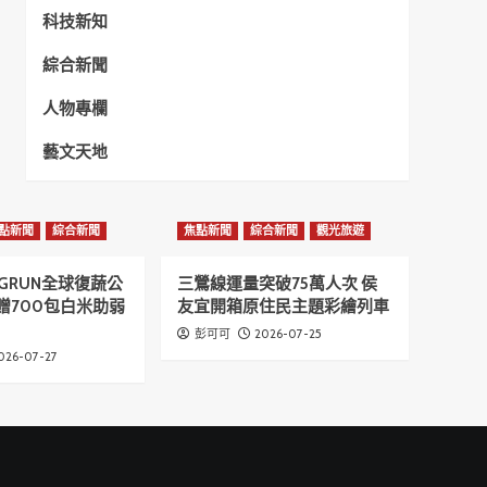
科技新知
綜合新聞
人物專欄
藝文天地
點新聞
綜合新聞
焦點新聞
綜合新聞
觀光旅遊
GRUN全球復蔬公
三鶯線運量突破75萬人次 侯
贈700包白米助弱
友宜開箱原住民主題彩繪列車
2026-07-25
彭可可
026-07-27