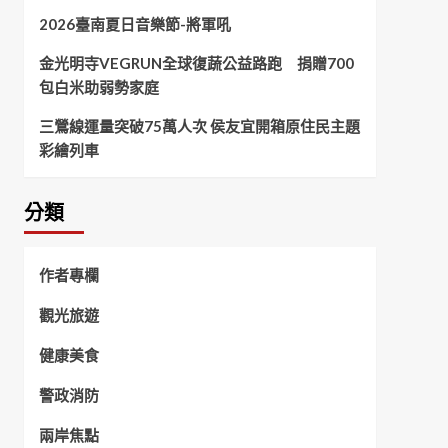
2026臺南夏日音樂節-將軍吼
金光明寺VEGRUN全球復蔬公益路跑 捐贈700
包白米助弱勢家庭
三鶯線運量突破75萬人次 侯友宜開箱原住民主題
彩繪列車
分類
作者專欄
觀光旅遊
健康美食
警政消防
兩岸焦點