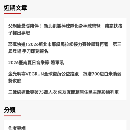
新
近期文章
北
警
榮
父親節最暖陪伴！ 新北凱撒棒球隊化身棒球爸爸 陪家扶孩
獲
子揮出夢想
教
育
耶誕快追! 2026新北市耶誕馬拉松接力賽鈴鐺聲再響 第三
部
中
屆登場 手刀即刻報名!
輟
預
2026臺南夏日音樂節-將軍吼
防
績
金光明寺VEGRUN全球復蔬公益路跑 捐贈700包白米助弱
優
勢家庭
7
連
三鶯線運量突破75萬人次 侯友宜開箱原住民主題彩繪列車
霸
分類
作者專欄