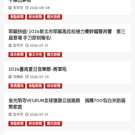
子揮出夢想
2026-08-08
彭可可
焦點新聞
綜合新聞
觀光旅遊
耶誕快追! 2026新北市耶誕馬拉松接力賽鈴鐺聲再響 第三
屆登場 手刀即刻報名!
2026-07-31
彭可可
綜合新聞
藝文天地
觀光旅遊
2026臺南夏日音樂節-將軍吼
2026-07-29
何煥彩
教育園地
焦點新聞
綜合新聞
金光明寺VEGRUN全球復蔬公益路跑 捐贈700包白米助弱
勢家庭
2026-07-27
彭可可
焦點新聞
綜合新聞
觀光旅遊