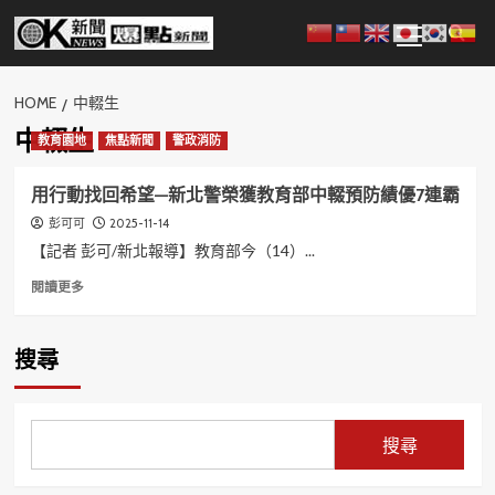
Skip
Primary
to
Menu
content
HOME
中輟生
中輟生
教育園地
焦點新聞
警政消防
用行動找回希望—新北警榮獲教育部中輟預防績優7連霸
2025-11-14
彭可可
【記者 彭可/新北報導】教育部今（14）...
Read
閱讀更多
more
about
用
搜尋
行
動
找
回
搜尋
希
望
—