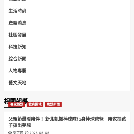
生活時尚
產經消息
社區發展
科技新知
綜合新聞
人物專欄
藝文天地
相關報導
專家觀點
教育園地
焦點新聞
父親節最暖陪伴！ 新北凱撒棒球隊化身棒球爸爸 陪家扶孩
子揮出夢想
2026-08-08
彭可可