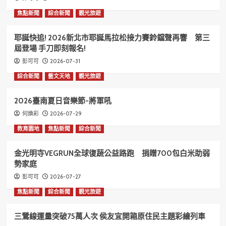
焦點新聞
綜合新聞
觀光旅遊
耶誕快追! 2026新北市耶誕馬拉松接力賽鈴鐺聲再響 第三
屆登場 手刀即刻報名!
2026-07-31
彭可可
綜合新聞
藝文天地
觀光旅遊
2026臺南夏日音樂節-將軍吼
2026-07-29
何煥彩
教育園地
焦點新聞
綜合新聞
金光明寺VEGRUN全球復蔬公益路跑 捐贈700包白米助弱
勢家庭
2026-07-27
彭可可
焦點新聞
綜合新聞
觀光旅遊
三鶯線運量突破75萬人次 侯友宜開箱原住民主題彩繪列車