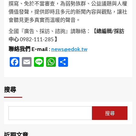
撰寫、免於不當審查，為弱勢族群、公益議題與人權
價值發聲，提供即時且多元的新聞內容與觀點，讓社
會聽見更多真實而溫暖的聲音。
全國『廣告、採訪、諮詢』請聯絡：
【總編輯/採訪
中心
0982-111-285
】
聯絡我們 E-mail :
news@edok.tw
Facebook
Email
Line
WhatsApp
分
享
搜尋
搜尋
近期文章