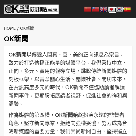
Skip
Primary
to
Menu
content
HOME
OK新聞
OK新聞
OK新聞
以傳遞人間真、善、美的正向訊息為宗旨，
致力於打造傳播正能量的媒體平台。我們秉持中立、
正向、多元、實用的報導立場，跳脫傳統新聞媒體的
刻板框架，以善念關心生活、關懷社會、關切未來。
在資訊高度多元的時代，OK新聞不僅協助讀者解讀
新聞事件，更期盼拓展讀者視野，促進社會的祥和與
溫馨。
作為媒體的第四權，
OK新聞
始終扮演永遠的監督者
角色，堅守新聞專業，拒絕向強權妥協，努力成為台
灣新媒體的重要力量。我們崇尚新聞自由，堅持獨立