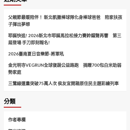
父親節最暖陪伴！ 新北凱撒棒球隊化身棒球爸爸 陪家扶孩
子揮出夢想
耶誕快追! 2026新北市耶誕馬拉松接力賽鈴鐺聲再響 第三
屆登場 手刀即刻報名!
2026臺南夏日音樂節-將軍吼
金光明寺VEGRUN全球復蔬公益路跑 捐贈700包白米助弱
勢家庭
三鶯線運量突破75萬人次 侯友宜開箱原住民主題彩繪列車
分類
作者專欄