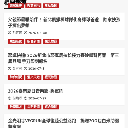
相關報導
專家觀點
教育園地
焦點新聞
父親節最暖陪伴！ 新北凱撒棒球隊化身棒球爸爸 陪家扶孩
子揮出夢想
2026-08-08
彭可可
焦點新聞
綜合新聞
觀光旅遊
耶誕快追! 2026新北市耶誕馬拉松接力賽鈴鐺聲再響 第三
屆登場 手刀即刻報名!
2026-07-31
彭可可
綜合新聞
藝文天地
觀光旅遊
2026臺南夏日音樂節-將軍吼
2026-07-29
何煥彩
教育園地
焦點新聞
綜合新聞
金光明寺VEGRUN全球復蔬公益路跑 捐贈700包白米助弱
勢家庭