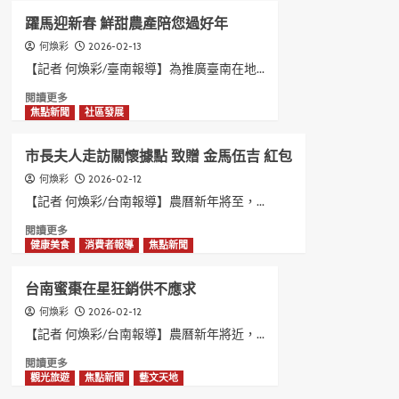
鹹
禮
躍馬迎新春 鮮甜農產陪您過好年
甜
民
引
2026-02-13
何煥彩
俗
路
活
【記者 何煥彩/臺南報導】為推廣臺南在地...
臺
動
Read
閱讀更多
南
本
more
焦點新聞
社區發展
味
月
about
翻
28
躍
轉
日
市長夫人走訪關懷據點 致贈 金馬伍吉 紅包
馬
傳
登
迎
2026-02-12
何煥彩
統
場
新
餅
【記者 何煥彩/台南報導】農曆新年將至，...
春
Read
閱讀更多
鮮
more
健康美食
消費者報導
焦點新聞
甜
about
農
市
產
台南蜜棗在星狂銷供不應求
長
陪
夫
2026-02-12
何煥彩
您
人
過
【記者 何煥彩/台南報導】農曆新年將近，...
走
好
Read
閱讀更多
訪
年
more
觀光旅遊
焦點新聞
藝文天地
關
about
懷