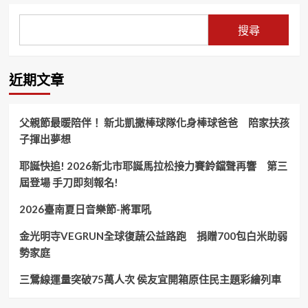
頁
哲
手
邀
圓
親
搜尋
夢
子
同
遊
近期文章
2026
新
營
波
父親節最暖陪伴！ 新北凱撒棒球隊化身棒球爸爸 陪家扶孩
光
子揮出夢想
節
耶誕快追! 2026新北市耶誕馬拉松接力賽鈴鐺聲再響 第三
屆登場 手刀即刻報名!
2026臺南夏日音樂節-將軍吼
金光明寺VEGRUN全球復蔬公益路跑 捐贈700包白米助弱
勢家庭
三鶯線運量突破75萬人次 侯友宜開箱原住民主題彩繪列車