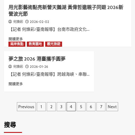
永
完
超
用光影藝術點亮新營天鵝湖 黃偉哲邀親子同遊 2026新
合
成
萌
營波光節
香
菜
餅
2026-02-02
何煥彩
奇
舖
鴨
【記者 何煥彩/臺南報導】台南市政府文化...
第
四
Read
閱讀更多
代
more
兩岸焦點
教育園地
觀光旅遊
生
about
力
用
夢之旅 2026 港臺攜手圓夢
軍
光
打
影
2026-01-26
何煥彩
造
藝
【記者 何煥彩/臺南報導】跨越海峽、串聯...
時
術
Read
閱讀更多
尚
點
more
餅
亮
about
舖
新
夢
營
文
之
Previous
1
2
3
4
5
6
7
Next
天
旅
鵝
章
2026
湖
港
分
搜尋
黃
臺
偉
攜