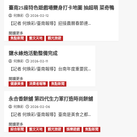
台
據
臺南25座特色遊戲場變身打卡地圖 抽超萌 菜奇鴨
南
點
蜜
2026-02-12
何煥彩
致
棗
贈
【記者 何煥彩/臺南報導】迎接農曆春節連...
在
金
Read
閱讀更多
星
馬
more
焦點新聞
藝文天地
觀光旅遊
狂
伍
about
銷
吉
臺
供
紅
鹽水蜂炮活動整備完成
南
不
包
25
2026-02-11
何煥彩
應
座
求
【記者 何煥彩/臺南報導】台南年度重要民...
特
Read
閱讀更多
色
more
健康美食
消費者報導
焦點新聞
遊
about
戲
鹽
場
永合香餅舖 第四代生力軍打造時尚餅舖
水
變
蜂
2026-02-06
何煥彩
身
炮
打
【記者 何煥彩/臺南報導】臺南是美食之都...
活
卡
Read
閱讀更多
動
地
more
綜合新聞
藝文天地
觀光旅遊
娛樂遊戲
焦點新聞
整
圖
about
備
抽