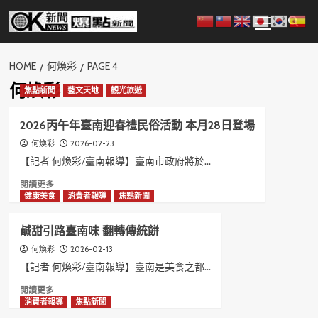
Skip
Primary
to
Menu
content
HOME
何煥彩
PAGE 4
何煥彩
焦點新聞
藝文天地
觀光旅遊
2026丙午年臺南迎春禮民俗活動 本月28日登場
2026-02-23
何煥彩
【記者 何煥彩/臺南報導】臺南市政府將於...
Read
閱讀更多
more
健康美食
消費者報導
焦點新聞
about
2026
鹹甜引路臺南味 翻轉傳統餅
丙
午
2026-02-13
何煥彩
年
【記者 何煥彩/臺南報導】臺南是美食之都...
臺
Read
閱讀更多
南
more
消費者報導
焦點新聞
迎
about
春