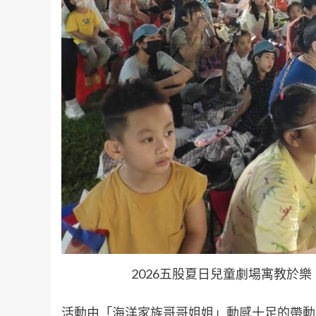
2026五股夏日兒童劇場寓教於
活動由「海洋家族哥哥姐姐」動感十足的帶動