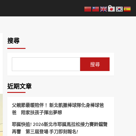
搜尋
搜尋
近期文章
父親節最暖陪伴！ 新北凱撒棒球隊化身棒球爸
爸 陪家扶孩子揮出夢想
耶誕快追! 2026新北市耶誕馬拉松接力賽鈴鐺聲
再響 第三屆登場 手刀即刻報名!