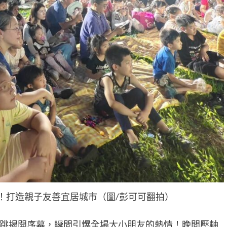
樂！打造親子友善宜居城市（圖/彭可可翻拍）
跳揭開序幕，瞬間引爆全場大小朋友的熱情！晚間壓軸