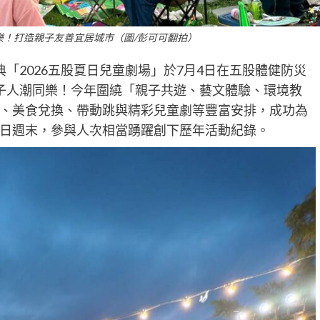
於樂！打造親子友善宜居城市（圖/彭可可翻拍）
「2026五股夏日兒童劇場」於7月4日在五股體健防災
子人潮同樂！今年圍繞「親子共遊、藝文體驗、環境教
、美食兌換、帶動跳與精彩兒童劇等豐富安排，成功為
日週末，參與人次相當踴躍創下歷年活動紀錄。