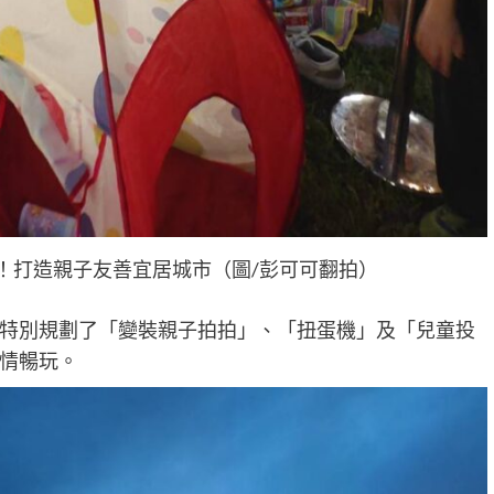
樂！打造親子友善宜居城市（圖/彭可可翻拍）
特別規劃了「變裝親子拍拍」、「扭蛋機」及「兒童投
情暢玩。