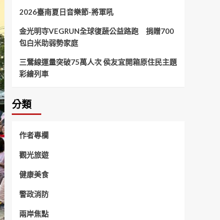
2026臺南夏日音樂節-將軍吼
金光明寺VEGRUN全球復蔬公益路跑 捐贈700
包白米助弱勢家庭
三鶯線運量突破75萬人次 侯友宜開箱原住民主題
彩繪列車
分類
作者專欄
觀光旅遊
健康美食
警政消防
兩岸焦點