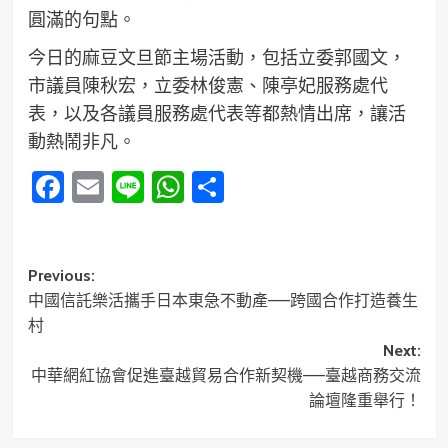
圓滿的句點。
今日的麻豆文旦節主場活動，包括立委郭國文，
市議員陳秋宏，立委林俊憲、陳亭妃服務處代
表，以及各議員服務處代表等都熱情出席，讓活
動熱鬧非凡。
Facebook
Email
Line
WhatsApp
分
享
Post
Previous:
中國信託樂活攜手日本東急不動產——跨國合作打造養生
navigation
村
Next:
中華網紅協會促進臺越貿易合作新契機——臺越商務交流
論壇隆重舉行！