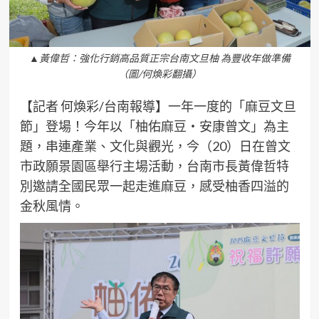
▲黃偉哲：強化行銷高品質正宗台南文旦柚 為豐收年做準備
（圖/何煥彩翻攝）
【記者 何煥彩/台南報導】一年一度的「麻豆文旦
節」登場！今年以「柚佑麻豆・安康曾文」為主
題，串連產業、文化與觀光，今（20）日在曾文
市政願景園區舉行主場活動，台南市長黃偉哲特
別邀請全國民眾一起走進麻豆，感受柚香四溢的
金秋風情。