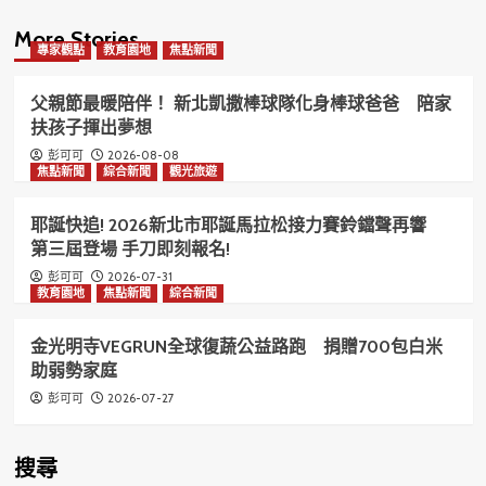
More Stories
專家觀點
教育園地
焦點新聞
父親節最暖陪伴！ 新北凱撒棒球隊化身棒球爸爸 陪家
扶孩子揮出夢想
2026-08-08
彭可可
焦點新聞
綜合新聞
觀光旅遊
耶誕快追! 2026新北市耶誕馬拉松接力賽鈴鐺聲再響
第三屆登場 手刀即刻報名!
2026-07-31
彭可可
教育園地
焦點新聞
綜合新聞
金光明寺VEGRUN全球復蔬公益路跑 捐贈700包白米
助弱勢家庭
2026-07-27
彭可可
搜尋