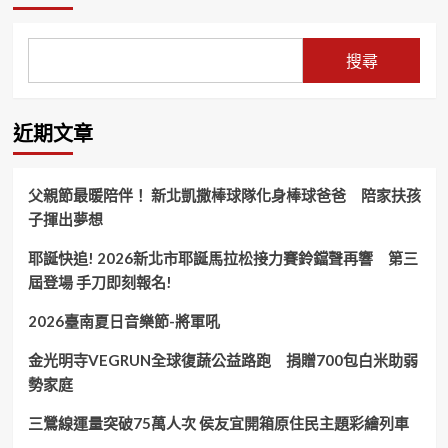
搜尋
近期文章
父親節最暖陪伴！ 新北凱撒棒球隊化身棒球爸爸 陪家扶孩
子揮出夢想
耶誕快追! 2026新北市耶誕馬拉松接力賽鈴鐺聲再響 第三
屆登場 手刀即刻報名!
2026臺南夏日音樂節-將軍吼
金光明寺VEGRUN全球復蔬公益路跑 捐贈700包白米助弱
勢家庭
三鶯線運量突破75萬人次 侯友宜開箱原住民主題彩繪列車