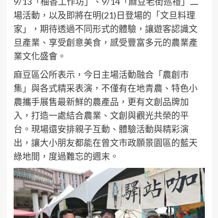
9/13「柚香工作坊」、9/14「麻豆老街巡禮」二
場活動，以及即將在明(21)日登場的「文旦料理
家」，期待透過不同形式的體驗，讓遊客認識文
旦產業、享受創意美食，感受豐富多元的農業產
業文化盛會。
麻豆區公所表示，今日主場活動融合「農創市
集」與各式精采表演，不僅有在地青農、特色小
農攜手展售最新鮮的農產品，更有文創品牌加
入，打造一處結合農業、文創與觀光共榮的平
台。現場還安排親子互動、體驗活動與精彩演
出，讓大小朋友都能在曾文市政願景園區的藍天
綠地間，度過難忘的週末。