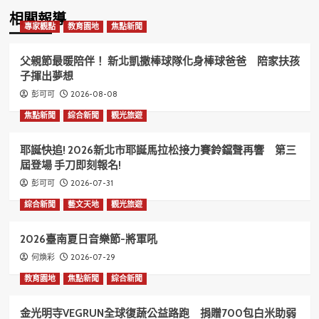
相關報導
專家觀點
教育園地
焦點新聞
父親節最暖陪伴！ 新北凱撒棒球隊化身棒球爸爸 陪家扶孩
子揮出夢想
2026-08-08
彭可可
焦點新聞
綜合新聞
觀光旅遊
耶誕快追! 2026新北市耶誕馬拉松接力賽鈴鐺聲再響 第三
屆登場 手刀即刻報名!
2026-07-31
彭可可
綜合新聞
藝文天地
觀光旅遊
2026臺南夏日音樂節-將軍吼
2026-07-29
何煥彩
教育園地
焦點新聞
綜合新聞
金光明寺VEGRUN全球復蔬公益路跑 捐贈700包白米助弱