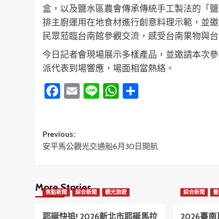
盒，以及鹽水區農會傳承傳統手工製法的「鹽
排主廚運用在地食材進行創意料理示範，並邀
民眾蒞臨台南館參觀交流，感受台南果物與台
今日記者會現場展示多樣產品，並邀請本次參
派代表到場響應，場面相當熱絡。
Facebook
Email
Line
WhatsApp
分
享
Post
Previous:
安平馬公觀光交通船6月30日開航
navigation
More Stories
焦點新聞
綜合新聞
觀光旅遊
綜合新聞
藝
耶誕快追! 2026新北市耶誕馬拉
2026臺