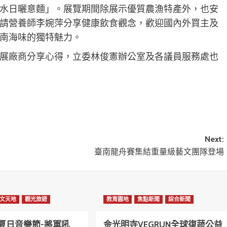
水日曬意麵」。展覽期間除展示優質農漁特產外，也安
請營養師李婉萍分享健康飲食觀念，歡迎國內外買主及
南海味的獨特魅力。
展廠商分享心得，立委林俊憲辦公室及各議員服務處也
Next:
臺南龍舟賽集結重量級藝文團隊登場
文天地
觀光旅遊
教育園地
焦點新聞
綜合新聞
南夏日音樂節-將軍吼
金光明寺VEGRUN全球復蔬公益