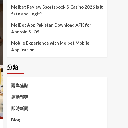
Melbet Review Sportsbook & Casino 2026 Is It
Safe and Legit?
MelBet App Pakistan Download APK for
Android & iOS
Mobile Experience with Melbet Mobile
Application
分類
兩岸焦點
運動報導
即時新聞
Blog