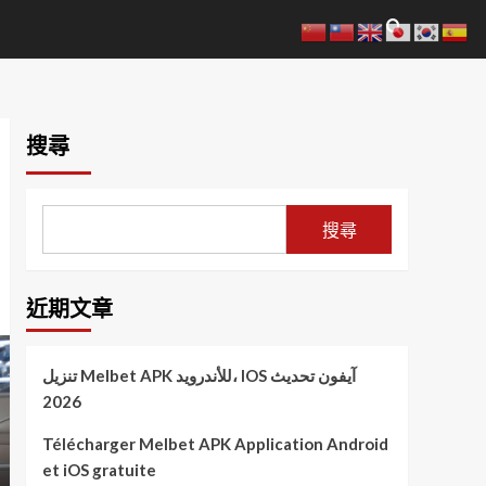
搜尋
搜尋
近期文章
تنزيل Melbet APK للأندرويد، IOS آيفون تحديث
2026
Télécharger Melbet APK Application Android
et iOS gratuite