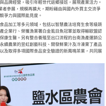
與品牌經營，吸引年輕世代返鄉接班，展現產業活力。
家業者參展，規模再擴大，期盼藉由與國內外買主交流爭
競爭力與國際能見度。
食品加工等多元領域，包括以智慧農法培育生食等級蔬
產企業行、榮獲漁業署白金虱目魚冠軍並取得輸歐盟認
保康生醫。另有整合養殖至出口流程的台南漁產運銷公
永續農業的昱虹創藝科技、開發鮮果汁及冷凍果丁產品
以及取得多項國際食品安全驗證的新鳳鳴茶業，共同展