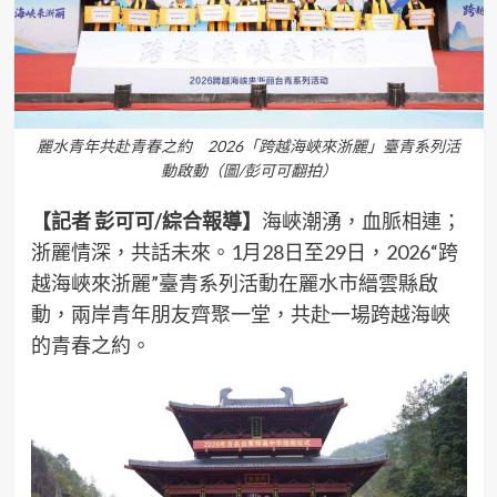
麗水青年共赴青春之約 2026「跨越海峽來浙麗」臺青系列活
動啟動（圖/彭可可翻拍）
【記者 彭可可/綜合報導】
海峽潮湧，血脈相連；
浙麗情深，共話未來。1月28日至29日，2026“跨
越海峽來浙麗”臺青系列活動在麗水市縉雲縣啟
動，兩岸青年朋友齊聚一堂，共赴一場跨越海峽
的青春之約。