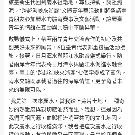
旅臺新生代回到麗水祖籍地，尋根探親、謁祖溯
源。“跨越海峽來浙麗”文體嘉年華活動則將邀請臺
青朋友參加麗水的體育賽事及文藝活動，讓麗臺
青年的情誼在互動與共鳴中不斷昇華。
啟動儀式上，帶著兩岸青年交流合作的初心及共
創美好未來的願景，6位臺青代表鄭重接過活動授
旗。接著，日月潭水與甌江水融合儀式舉行。隨
著兩岸青年代表將日月潭水與甌江水倒進水融合
臺，臺上的“跨越海峽來浙麗”七個字變成了藍色。
兩水交融既承載著過往的深厚情誼，更孕育著未
來的無限可能。
“我是第一次來麗水，當我踏上這片土地，一種奇
妙的熟悉感與親切感油然而生。我想，這是因為
我們同祖同源，血脈裡流淌著共同的文化基因。
此次麗水之行收穫滿滿，我會把這次麗水之行收
穫的感動、友誼與啟發帶回臺灣，分享給我們身