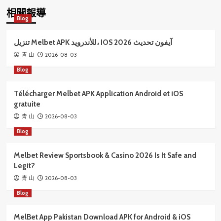
相關報導
Blog
تنزيل Melbet APK للأندرويد، IOS آيفون تحديث 2026
2026-08-03
青 山
Blog
Télécharger Melbet APK Application Android et iOS
gratuite
2026-08-03
青 山
Blog
Melbet Review Sportsbook & Casino 2026 Is It Safe and
Legit?
2026-08-03
青 山
Blog
MelBet App Pakistan Download APK for Android & iOS