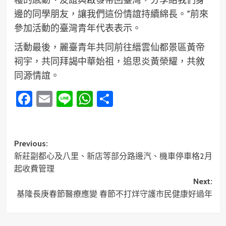
邊的同學朋友，讓我們這份情誼持續綿長。”前來
參加活動的臺灣青年代表表示。
活動最後，麗臺青年共同前往縉雲仙都景區黃帝
祠宇，共同拜謁中華始祖，追思炎黃榮耀，共敘
同源情誼。
Facebook
Email
Line
WhatsApp
分
享
Post
Previous:
新莊副都心及八里、新店等部分路邊汽、機車停車格2月
navigation
起收費管理
Next:
基隆長庚春節醫療應變 春節不打烊守護市民健康好過年