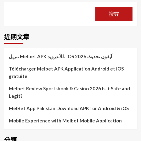
搜尋
近期文章
تنزيل Melbet APK للأندرويد، IOS آيفون تحديث 2026
Télécharger Melbet APK Application Android et iOS
gratuite
Melbet Review Sportsbook & Casino 2026 Is It Safe and
Legit?
MelBet App Pakistan Download APK for Android & iOS
Mobile Experience with Melbet Mobile Application
分類