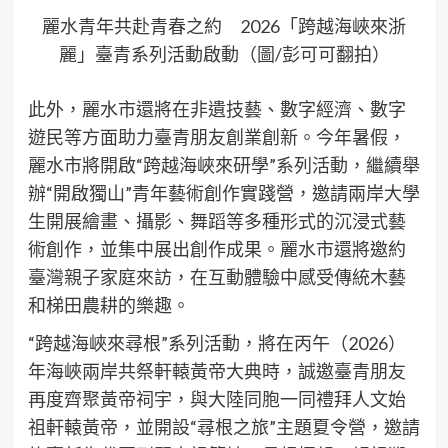
麗水青年共赴青春之約 2026「跨越海峽來浙
麗」臺青系列活動啟動（圖/彭可可翻拍）
此外，麗水市還將在非遺技藝、數字經濟、數字
遊民等方面助力臺青朋友創業創新。今年暑假，
麗水市將開啟“跨越海峽來研學”系列活動，繼續舉
辦“開啟獨山”青年藝術創作實踐營，邀請兩岸大學
生開展繪畫、攝影、舞蹈等多種形式的沉浸式藝
術創作，並集中展出創作成果。麗水市還將邀約
臺灣親子家庭來訪，在互動體驗中感受傳統木藝
和梯田農耕的樂趣。
“跨越海峽來尋根”系列活動，將在丙午（2026）
年海峽兩岸共祭軒轅黃帝大典時，誠邀臺青朋友
再度齊聚黃帝祠宇，與大陸同胞一同禮拜人文始
祖軒轅黃帝，並開設“尋根之旅”主題夏令營，邀請