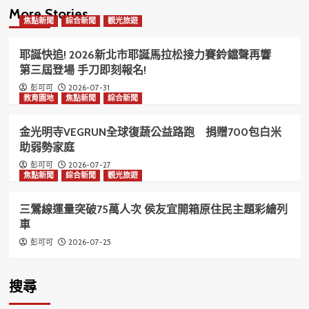
More Stories
焦點新聞
綜合新聞
觀光旅遊
耶誕快追! 2026新北市耶誕馬拉松接力賽鈴鐺聲再響
第三屆登場 手刀即刻報名!
2026-07-31
彭可可
教育園地
焦點新聞
綜合新聞
金光明寺VEGRUN全球復蔬公益路跑 捐贈700包白米
助弱勢家庭
2026-07-27
彭可可
焦點新聞
綜合新聞
觀光旅遊
三鶯線運量突破75萬人次 侯友宜開箱原住民主題彩繪列
車
2026-07-25
彭可可
搜尋