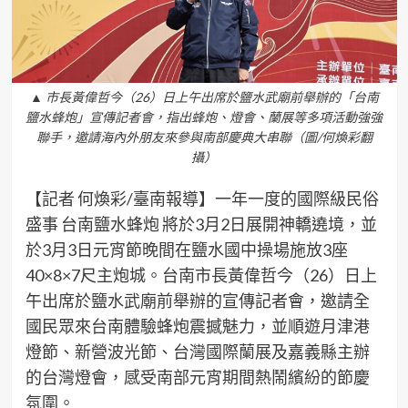
▲ 市長黃偉哲今（26）日上午出席於鹽水武廟前舉辦的「台南
鹽水蜂炮」宣傳記者會，指出蜂炮、燈會、蘭展等多項活動強強
聯手，邀請海內外朋友來參與南部慶典大串聯（圖/何煥彩翻
攝）
【記者 何煥彩/臺南報導】一年一度的國際級民俗
盛事 台南鹽水蜂炮 將於3月2日展開神轎遶境，並
於3月3日元宵節晚間在鹽水國中操場施放3座
40×8×7尺主炮城。台南市長黃偉哲今（26）日上
午出席於鹽水武廟前舉辦的宣傳記者會，邀請全
國民眾來台南體驗蜂炮震撼魅力，並順遊月津港
燈節、新營波光節、台灣國際蘭展及嘉義縣主辦
的台灣燈會，感受南部元宵期間熱鬧繽紛的節慶
氛圍。