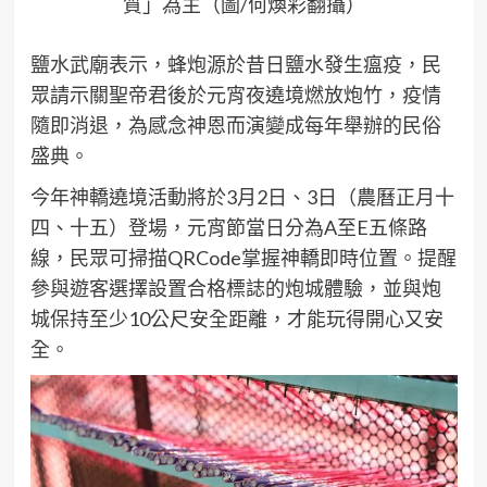
質」為主（圖/何煥彩翻攝）
鹽水武廟表示，蜂炮源於昔日鹽水發生瘟疫，民
眾請示關聖帝君後於元宵夜遶境燃放炮竹，疫情
隨即消退，為感念神恩而演變成每年舉辦的民俗
盛典。
今年神轎遶境活動將於3月2日、3日（農曆正月十
四、十五）登場，元宵節當日分為A至E五條路
線，民眾可掃描QRCode掌握神轎即時位置。提醒
參與遊客選擇設置合格標誌的炮城體驗，並與炮
城保持至少10公尺安全距離，才能玩得開心又安
全。