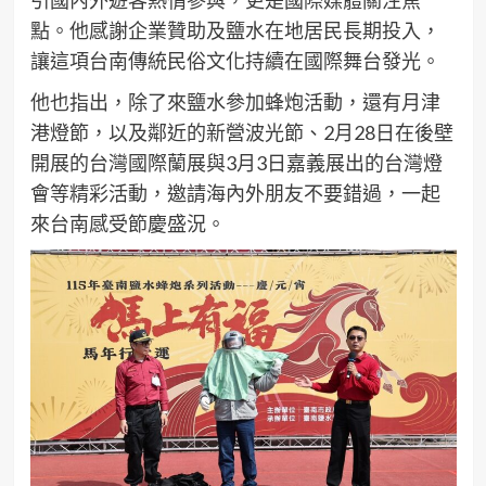
點。他感謝企業贊助及鹽水在地居民長期投入，
讓這項台南傳統民俗文化持續在國際舞台發光。
他也指出，除了來鹽水參加蜂炮活動，還有月津
港燈節，以及鄰近的新營波光節、2月28日在後壁
開展的台灣國際蘭展與3月3日嘉義展出的台灣燈
會等精彩活動，邀請海內外朋友不要錯過，一起
來台南感受節慶盛況。