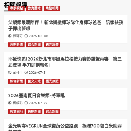
相關報導
專家觀點
教育園地
焦點新聞
父親節最暖陪伴！ 新北凱撒棒球隊化身棒球爸爸 陪家扶孩
子揮出夢想
2026-08-08
彭可可
焦點新聞
綜合新聞
觀光旅遊
耶誕快追! 2026新北市耶誕馬拉松接力賽鈴鐺聲再響 第三
屆登場 手刀即刻報名!
2026-07-31
彭可可
綜合新聞
藝文天地
觀光旅遊
2026臺南夏日音樂節-將軍吼
2026-07-29
何煥彩
教育園地
焦點新聞
綜合新聞
金光明寺VEGRUN全球復蔬公益路跑 捐贈700包白米助弱