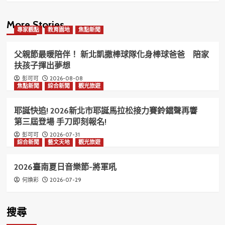
More Stories
專家觀點
教育園地
焦點新聞
父親節最暖陪伴！ 新北凱撒棒球隊化身棒球爸爸 陪家
扶孩子揮出夢想
2026-08-08
彭可可
焦點新聞
綜合新聞
觀光旅遊
耶誕快追! 2026新北市耶誕馬拉松接力賽鈴鐺聲再響
第三屆登場 手刀即刻報名!
2026-07-31
彭可可
綜合新聞
藝文天地
觀光旅遊
2026臺南夏日音樂節-將軍吼
2026-07-29
何煥彩
搜尋