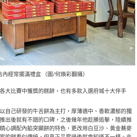
內經常擺滿禮盒 （圖/何煥彩翻攝）
各大比賽中獲獎的糕餅，也有多款入選府城十大伴手
。
以自己研發的牛舌餅為主打，厚薄適中、香軟濃郁的獨
推出後就有不錯的口碑，之後幾年他趁勝追擊，陸續推
精心調配內餡突顯餅的特色，更改用白豆沙、黃金蕎麥
家的餅看似傳統，但真正品嘗過後就會知道不一樣。此