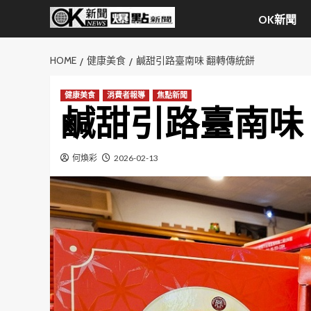
Skip
OK新聞
to
content
HOME
健康美食
鹹甜引路臺南味 翻轉傳統餅
健康美食
消費者報導
焦點新聞
鹹甜引路臺南味
何煥彩
2026-02-13