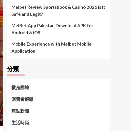
Melbet Review Sportsbook & Casino 2026 Is It
Safe and Legit?
MelBet App Pakistan Download APK for
Android & iOS
Mobile Experience with Melbet Mobile
Application
分類
教育園地
消費者報導
焦點新聞
生活時尚