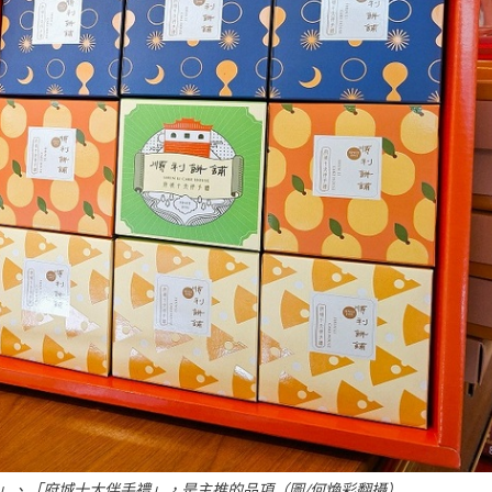
」、「府城十大伴手禮」，是主推的品項（圖/何煥彩翻攝）