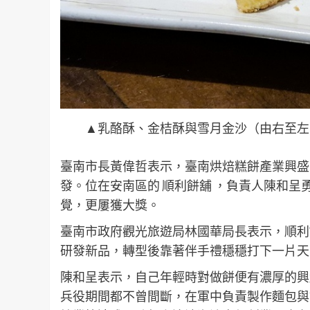
▲乳酪酥、金桔酥與雪月金沙（由右至左
臺南市長黃偉哲表示，臺南烘焙糕餅產業興盛
發。位在安南區的 順利餅舖 ，負責人陳和
覺，更屢獲大獎。
臺南市政府觀光旅遊局林國華局長表示，順利
研發新品，轉型後靠著伴手禮穩穩打下一片天
陳和呈表示，自己年輕時對做餅便有濃厚的興
兵役期間都不曾間斷，在軍中負責製作麵包與