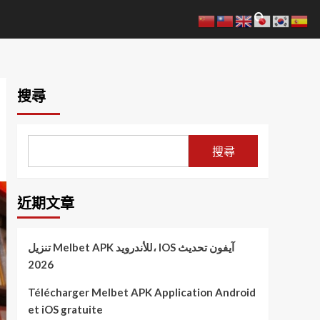
搜尋
搜尋
近期文章
تنزيل Melbet APK للأندرويد، IOS آيفون تحديث
2026
Télécharger Melbet APK Application Android
et iOS gratuite