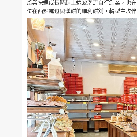
焙業快速成長時趕上這波潮流自行創業，也在
位在西點麵包與漢餅的順利餅舖，轉型主攻伴