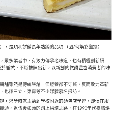
），是順利餅舖長年熱銷的品項 （圖/何煥彩翻攝）
，眾多業者中，有致力傳承老味道，也有積極創新研
呈勇於嘗試，不斷推陳出新，以新創的糕餅豐富消費者的味
餅舖雖然是傳統餅舖，但經營卻不守舊，反而致力革新
，也讓三立、東森等不少媒體慕名採訪。
趣，求學時就主動到學校附近的麵包店學習，即便在服
饅頭，退伍後如願的踏上烘焙之路，在1990年代臺灣烘