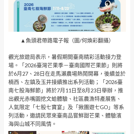
▲魚頭君帶路電子報（圖/何煥彩翻攝）
觀光旅遊局表示，暑假期間臺南精彩活動接力登
場。「2026臺灣芒果季－臺南國際芒果節」則將
於6月27、28日在走馬瀨農場熱鬧開幕，後續並於
楠西、左鎮及玉井接續推出系列活動；「2026臺
南七股海鮮節」將於7月11日至8月23日舉辦，推
出觀光赤嘴園挖文蛤體驗、社區農漁特產展售、
人氣限定「七股七寶宴」及「揪團遊七GO」等系
列活動，邀請民眾來臺南品嘗鮮甜芒果、體驗濱
海與山城不同風情。