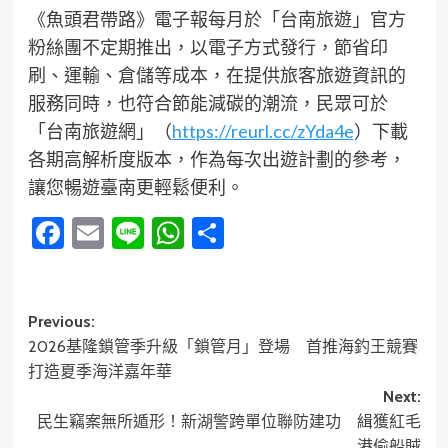
《魚頭君帶路》電子報每月於「台南旅遊」官方
粉絲團不定期推出，以電子方式發行，節省印
刷、運輸、倉儲等成本，在提供旅客旅遊資訊的
服務同時，也符合節能減碳的潮流，民眾可於
「台南旅遊網」（
https://reurl.cc/zYda4e
）下載
各期高解析度版本，作為每次出遊計劃的參考，
讓您暢遊臺南更輕鬆便利。
Facebook
Email
Line
WhatsApp
分
享
Post
Previous:
2026基隆鎖管季升級「鎖管月」登場 首推海釣王競賽
navigation
打造夏季海洋嘉年華
Next:
民生竊案無所遁形！新湖警跨單位聯防建功 緝獲紅毛
港偷船賊