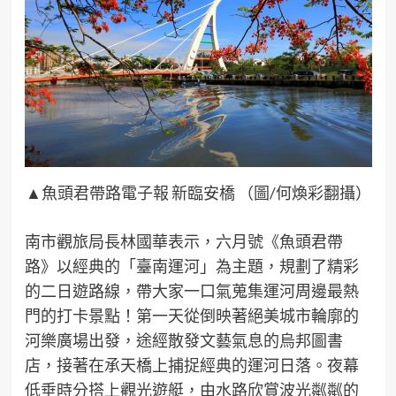
▲魚頭君帶路電子報 新臨安橋 （圖/何煥彩翻攝）
南市觀旅局長林國華表示，六月號《魚頭君帶
路》以經典的「臺南運河」為主題，規劃了精彩
的二日遊路線，帶大家一口氣蒐集運河周邊最熱
門的打卡景點！第一天從倒映著絕美城市輪廓的
河樂廣場出發，途經散發文藝氣息的烏邦圖書
店，接著在承天橋上捕捉經典的運河日落。夜幕
低垂時分搭上觀光遊艇，由水路欣賞波光粼粼的