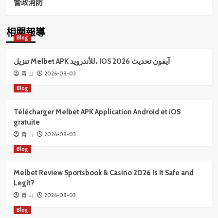
警政消防
相關報導
Blog
تنزيل Melbet APK للأندرويد، IOS آيفون تحديث 2026
2026-08-03
青 山
Blog
Télécharger Melbet APK Application Android et iOS
gratuite
2026-08-03
青 山
Blog
Melbet Review Sportsbook & Casino 2026 Is It Safe and
Legit?
2026-08-03
青 山
Blog