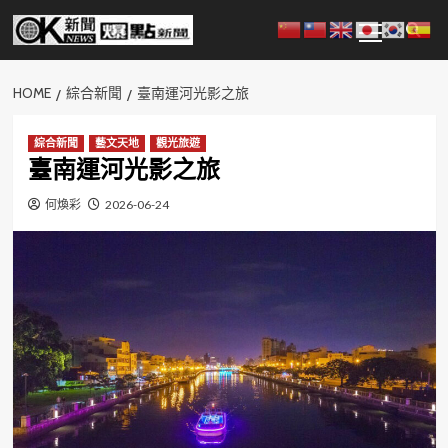
Skip
Primary
to
Menu
content
HOME
綜合新聞
臺南運河光影之旅
綜合新聞
藝文天地
觀光旅遊
臺南運河光影之旅
何煥彩
2026-06-24