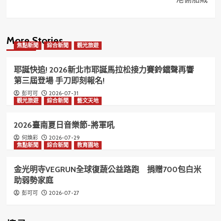
More Stories
焦點新聞
綜合新聞
觀光旅遊
耶誕快追! 2026新北市耶誕馬拉松接力賽鈴鐺聲再響
第三屆登場 手刀即刻報名!
2026-07-31
彭可可
觀光旅遊
綜合新聞
藝文天地
2026臺南夏日音樂節-將軍吼
2026-07-29
何煥彩
焦點新聞
綜合新聞
教育園地
金光明寺VEGRUN全球復蔬公益路跑 捐贈700包白米
助弱勢家庭
2026-07-27
彭可可