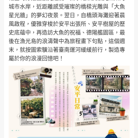
城市水岸，近距離感受璀璨的橋樑光雕與「大魚
星光牆」的夢幻夜景。翌日，自橋頭海灘迎著晨
風啟程，優雅穿梭於安平出張所、安平樹屋的歷
史底蘊中，再造訪大魚的祝福、德陽艦園區，最
後在漁光島的浪濤聲中為旅程畫下句點，這個週
末，就按圖索驥沿著臺南運河緩緩前行，製造專
屬於你的浪漫回憶吧！