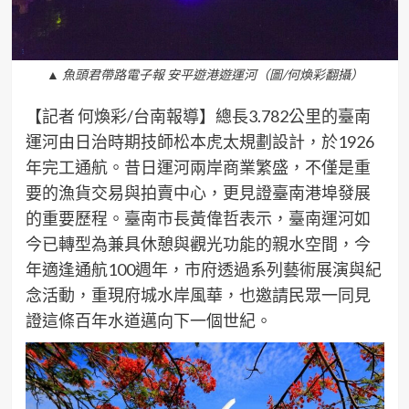
▲ 魚頭君帶路電子報 安平遊港遊運河（圖/何煥彩翻攝）
【記者 何煥彩/台南報導】總長3.782公里的臺南
運河由日治時期技師松本虎太規劃設計，於1926
年完工通航。昔日運河兩岸商業繁盛，不僅是重
要的漁貨交易與拍賣中心，更見證臺南港埠發展
的重要歷程。臺南市長黃偉哲表示，臺南運河如
今已轉型為兼具休憩與觀光功能的親水空間，今
年適逢通航100週年，市府透過系列藝術展演與紀
念活動，重現府城水岸風華，也邀請民眾一同見
證這條百年水道邁向下一個世紀。