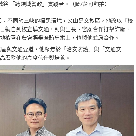
城銘 「跨領域警政」實踐者。（圖/彭可翻拍）
局長。不同於三峽的掃黑環境，文山是文教區，他改以「校
日親自到校宣導交通，到與里長、宮廟合作打擊詐騙，
地檢署在農會選舉查賄專案上，也與他並肩合作。
工業區與交通要道，他聚焦於「治安防護」與「交通安
高層對他的高度信任與培養。