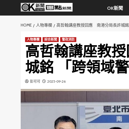
Skip
OK新聞
to
content
HOME
人物專欄
高哲翰講座教授回應 南港分局長許城銘
人物專欄
綜合新聞
警政消防
高哲翰講座教授
城銘 「跨領域
彭可可
2025-09-26