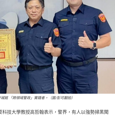
許城銘 「跨領域警政」實踐者。（圖/彭可翻拍）
夏科技大學教授高哲翰表示，警界，有人以強勢掃黑聞