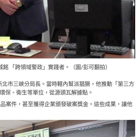
城銘 「跨領域警政」實踐者。（圖/彭可翻拍）
擔任新北市三峽分局長。當時轄內幫派猖獗，他推動「第三方
環保、衛生等單位，從源頭瓦解據點。
毒品案件，甚至獲得企業頒發破案獎金。這些成果，讓他