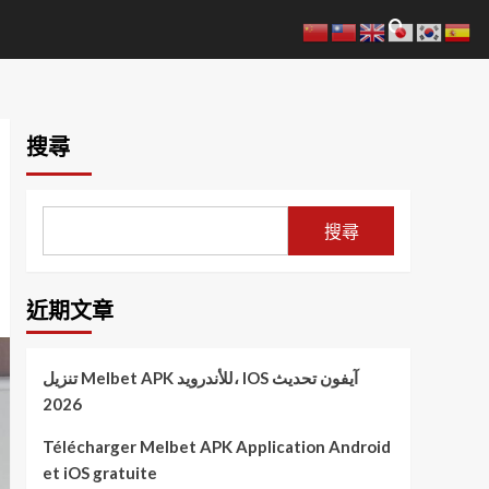
搜尋
搜尋
近期文章
تنزيل Melbet APK للأندرويد، IOS آيفون تحديث
2026
Télécharger Melbet APK Application Android
et iOS gratuite