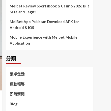
Melbet Review Sportsbook & Casino 2026 Is It
Safe and Legit?
MelBet App Pakistan Download APK for
Android & iOS
Mobile Experience with Melbet Mobile
Application
分類
兩岸焦點
運動報導
即時新聞
Blog