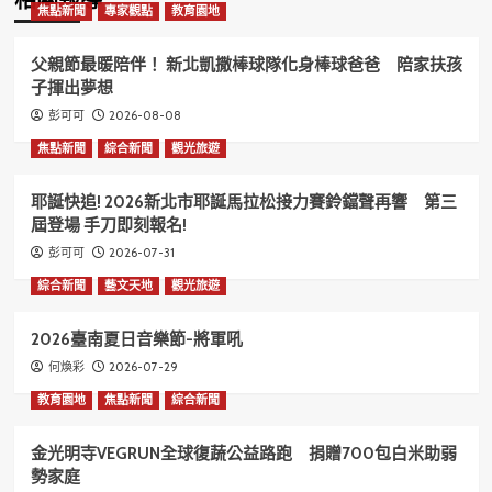
相關報導
焦點新聞
專家觀點
教育園地
父親節最暖陪伴！ 新北凱撒棒球隊化身棒球爸爸 陪家扶孩
子揮出夢想
2026-08-08
彭可可
焦點新聞
綜合新聞
觀光旅遊
耶誕快追! 2026新北市耶誕馬拉松接力賽鈴鐺聲再響 第三
屆登場 手刀即刻報名!
2026-07-31
彭可可
綜合新聞
藝文天地
觀光旅遊
2026臺南夏日音樂節-將軍吼
2026-07-29
何煥彩
教育園地
焦點新聞
綜合新聞
金光明寺VEGRUN全球復蔬公益路跑 捐贈700包白米助弱
勢家庭