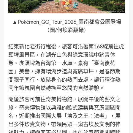
▲Pokémon_GO_Tour_2026_臺南都會公園登場
（圖/何煥彩翻攝）
結束新化老街行程後，旅客可沿著南168線前往虎
頭埤風景區，在湖光山色與綠意環繞中踏青休
憩。虎頭埤為台灣第一水庫，素有「臺南後花
園」美譽，擁有環湖步道與寬廣草坪，是春節期
間親子同行、放鬆身心的熱門去處，讓行程從熱
鬧年節氛圍自然轉換至悠閒的自然體驗。
隨後旅客可前往奇美博物館，展開午後的藝文之
旅。奇美博物館以典雅的歐式建築與寬廣園區聞
名，近期推出國際大展「埃及之王：法老」，展
出多件珍貴文物，帶領民眾一窺古埃及文明的神
祕魅力，讓遊客不必出國，也能於春節期間體驗