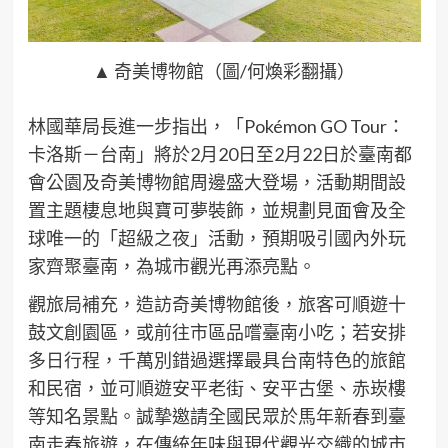
▲ 奇美博物館（圖/何煥彩翻攝）
林國華局長進一步指出，「Pokémon GO Tour：
卡洛斯－台南」將於2月20日至2月22日於臺南都
會公園及奇美博物館周邊盛大登場，活動期間設
置主題棲息地與寶可夢裝飾，並規劃見面會及全
球唯一的「超級之夜」活動，預期吸引國內外玩
家齊聚臺南，為城市觀光再添亮點。
觀旅局補充，造訪奇美博物館後，旅客可順遊十
鼓文創園區，或前往市區品嚐臺南小吃；若安排
多日行程，千萬別錯過選擇最具台南特色的旅館
和民宿，並可順遊安平老街、安平古堡、赤崁樓
等知名景點。誠摯邀請全國民眾於馬年新春到臺
南走春旅遊，在傳統年味與現代觀光交織的城市