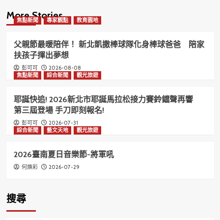
More Stories
焦點新聞
專家觀點
教育園地
父親節最暖陪伴！ 新北凱撒棒球隊化身棒球爸爸 陪家
扶孩子揮出夢想
2026-08-08
彭可可
焦點新聞
綜合新聞
觀光旅遊
耶誕快追! 2026新北市耶誕馬拉松接力賽鈴鐺聲再響
第三屆登場 手刀即刻報名!
2026-07-31
彭可可
綜合新聞
藝文天地
觀光旅遊
2026臺南夏日音樂節-將軍吼
2026-07-29
何煥彩
搜尋