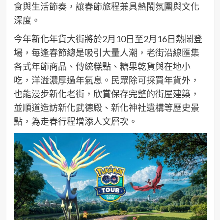
食與生活節奏，讓春節旅程兼具熱鬧氛圍與文化
深度。
今年新化年貨大街將於2月10日至2月16日熱鬧登
場，每逢春節總是吸引大量人潮，老街沿線匯集
各式年節商品、傳統糕點、糖果乾貨與在地小
吃，洋溢濃厚過年氣息。民眾除可採買年貨外，
也能漫步新化老街，欣賞保存完整的街屋建築，
並順道造訪新化武德殿、新化神社遺構等歷史景
點，為走春行程增添人文層次。