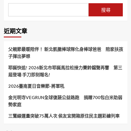
搜尋
近期文章
父親節最暖陪伴！ 新北凱撒棒球隊化身棒球爸爸 陪家扶孩
子揮出夢想
耶誕快追! 2026新北市耶誕馬拉松接力賽鈴鐺聲再響 第三
屆登場 手刀即刻報名!
2026臺南夏日音樂節-將軍吼
金光明寺VEGRUN全球復蔬公益路跑 捐贈700包白米助弱
勢家庭
三鶯線運量突破75萬人次 侯友宜開箱原住民主題彩繪列車