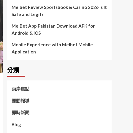
Melbet Review Sportsbook & Casino 2026 Is It
Safe and Legit?
MelBet App Pakistan Download APK for
Android & iOS
Mobile Experience with Melbet Mobile
Application
分類
兩岸焦點
運動報導
即時新聞
Blog