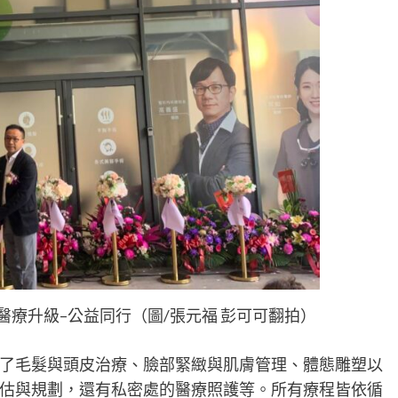
療升級–公益同行（圖/張元福 彭可可翻拍）
了毛髮與頭皮治療、臉部緊緻與肌膚管理、體態雕塑以
估與規劃，還有私密處的醫療照護等。所有療程皆依循