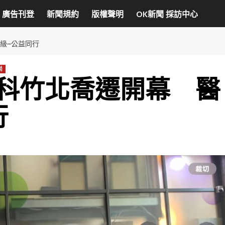
廣告刊登
新聞規約
版權聲明
OK新聞 採訪中心
級–公益同行
尚
科竹北喬遷開幕 醫
行