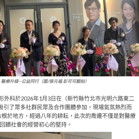
醫療升級--公益同行（圖/張元福 彭可可翻拍）
形外科於2026年1月3日在（新竹縣竹北市光明六路東二
動吸引了眾多社群民眾及合作團體參加，現場氣氛熱烈而
期紮根於地方，經過八年的耕耘，此次的喬遷不僅是對醫療
回饋社會的經營初心的堅持。