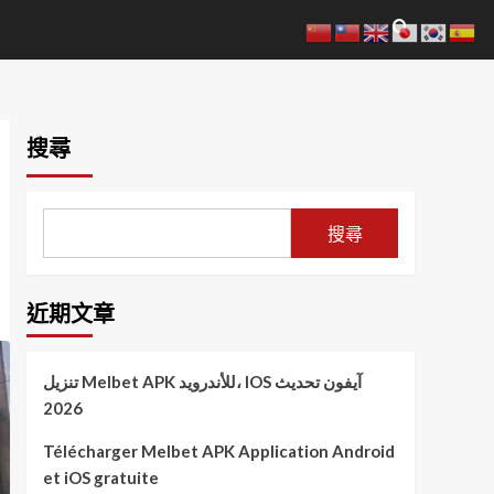
搜尋
搜尋
近期文章
تنزيل Melbet APK للأندرويد، IOS آيفون تحديث
2026
Télécharger Melbet APK Application Android
et iOS gratuite