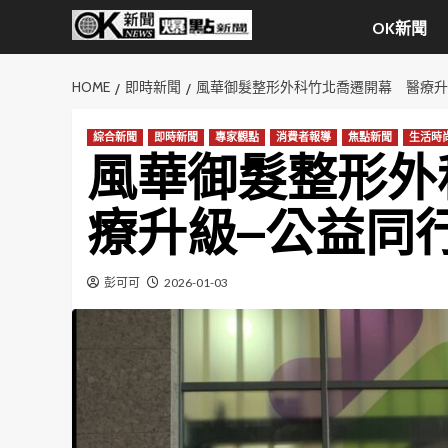
Skip
OK新聞
to
content
HOME
即時新聞
風華御髮整形外科竹北喬遷開幕 醫療升
綜合新聞
即時新聞
專家觀點
消費者報導
焦點新聞
生活時
風華御髮整形外
療升級–公益同
彭可可
2026-01-03