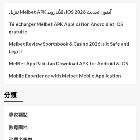
تنزيل Melbet APK للأندرويد، IOS آيفون تحديث 2026
Télécharger Melbet APK Application Android et iOS
gratuite
Melbet Review Sportsbook & Casino 2026 Is It Safe and
Legit?
MelBet App Pakistan Download APK for Android & iOS
Mobile Experience with Melbet Mobile Application
分類
專家觀點
教育園地
消費者報導