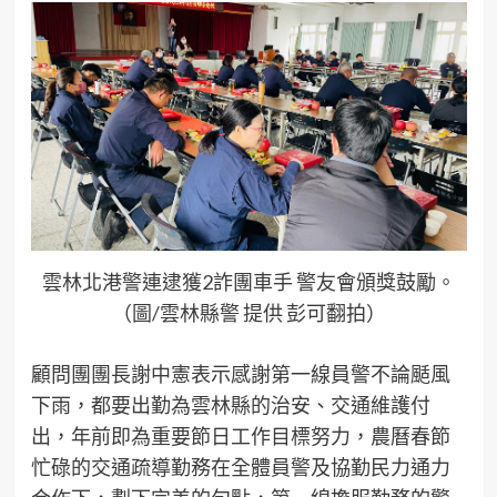
雲林北港警連逮獲2詐團車手 警友會頒獎鼓勵。
（圖/雲林縣警 提供 彭可翻拍）
顧問團團長謝中憲表示感謝第一線員警不論颳風
下雨，都要出勤為雲林縣的治安、交通維護付
出，年前即為重要節日工作目標努力，農曆春節
忙碌的交通疏導勤務在全體員警及協勤民力通力