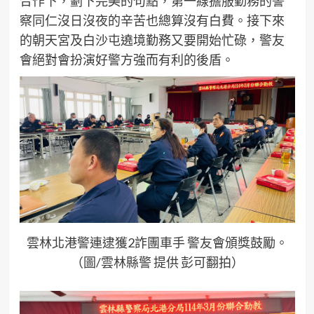
合作下，劃下完美的句點，第一線擔服勤務的警
察同仁沒日沒夜的辛苦也總算沒有白費。接下來
的朝天宮及白沙屯遶境勤務又要開始忙碌，警友
會絕對會扮演好警方強而有利的後盾。
雲林北港警連逮獲2詐團車手 警友會頒獎鼓勵。
（圖/雲林縣警 提供 彭可翻拍）