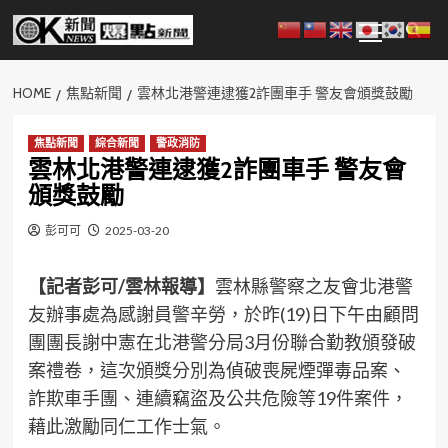
Skip
Primary
to
Menu
content
HOME
焦點新聞
雲林北港警連逮獲2詐團車手 警友會頒獎鼓勵
焦點新聞
綜合新聞
警政消防
雲林北港警連逮獲2詐團車手 警友會
頒獎鼓勵
彭可可
2025-03-20
【記者彭可/雲林報導】
雲林縣警察之友會北港警
友辦事處為感謝員警辛勞，於昨(19)日下午由顧問
團團長謝中憲在北港警分局3月份聯合勤教頒發破
案禮卷，這次頒獎分別為偵破喪屍煙彈毒品案、
詐欺車手團、連續竊盜及公共危險等19件案件，
藉此激勵同仁工作士氣。