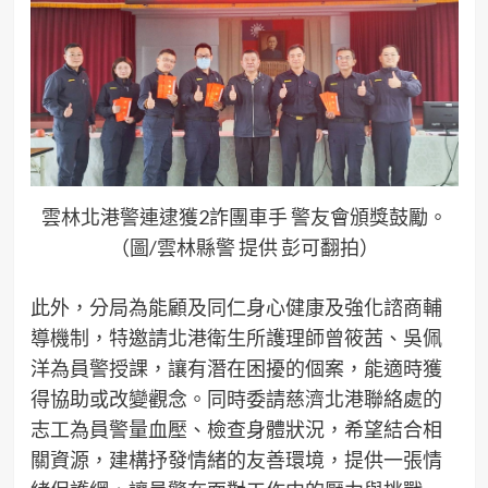
雲林北港警連逮獲2詐團車手 警友會頒獎鼓勵。
（圖/雲林縣警 提供 彭可翻拍）
此外，分局為能顧及同仁身心健康及強化諮商輔
導機制，特邀請北港衛生所護理師曾筱茜、吳佩
洋為員警授課，讓有潛在困擾的個案，能適時獲
得協助或改變觀念。同時委請慈濟北港聯絡處的
志工為員警量血壓、檢查身體狀況，希望結合相
關資源，建構抒發情緒的友善環境，提供一張情