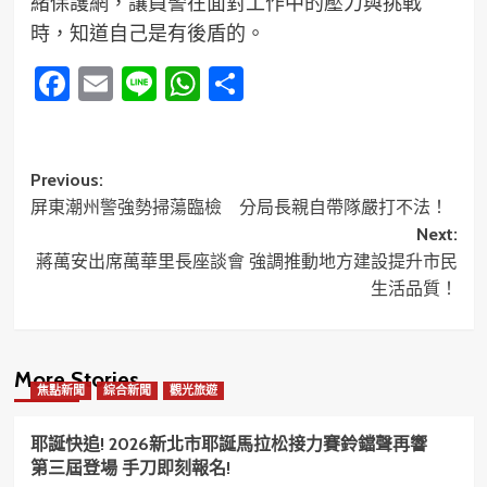
緒保護網，讓員警在面對工作中的壓力與挑戰
時，知道自己是有後盾的。
Facebook
Email
Line
WhatsApp
分
享
Post
Previous:
屏東潮州警強勢掃蕩臨檢 分局長親自帶隊嚴打不法！
navigation
Next:
蔣萬安出席萬華里長座談會 強調推動地方建設提升市民
生活品質！
More Stories
焦點新聞
綜合新聞
觀光旅遊
耶誕快追! 2026新北市耶誕馬拉松接力賽鈴鐺聲再響
第三屆登場 手刀即刻報名!