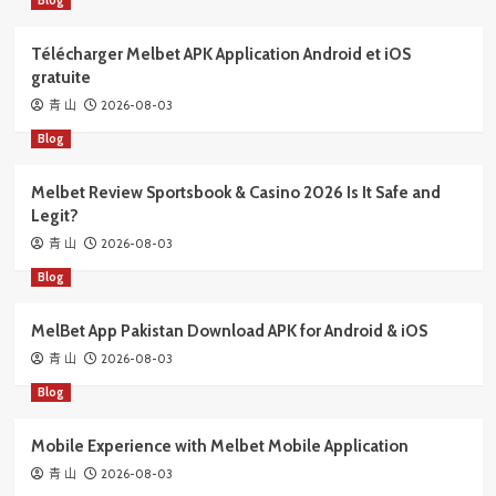
Télécharger Melbet APK Application Android et iOS
gratuite
2026-08-03
青 山
Blog
Melbet Review Sportsbook & Casino 2026 Is It Safe and
Legit?
2026-08-03
青 山
Blog
MelBet App Pakistan Download APK for Android & iOS
2026-08-03
青 山
Blog
Mobile Experience with Melbet Mobile Application
2026-08-03
青 山