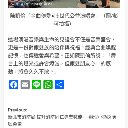
陳凱倫「金曲傳愛•壯世代公益演唱會」（圖/彭
可拍攝）
這場演唱音樂與生命的見證會不僅是音樂盛會，
更是一份對銀髮族的陪伴與祝福。經典金曲喚醒
記憶，也傳遞愛與希望。正如陳凱倫所說：「舞
台上的燈光或許會熄滅，但銀髮朋友心中的感
動，將會久久不散。」
Facebook
Email
Line
WhatsApp
分
享
Post
Previous:
新北市消防局 提升消防同仁專業職能——辦理小額採購
navigation
嗯免驚！