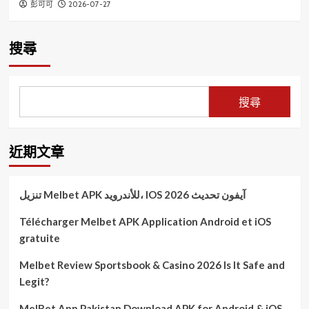
2026-07-27
彭可可
搜尋
搜尋
近期文章
تنزيل Melbet APK للأندرويد، IOS آيفون تحديث 2026
Télécharger Melbet APK Application Android et iOS
gratuite
Melbet Review Sportsbook & Casino 2026 Is It Safe and
Legit?
MelBet App Pakistan Download APK for Android & iOS