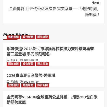
Next:
金曲傳愛•壯世代公益演唱會 完美落幕——「驚險時刻」
陳凱倫！
More Stories
焦點新聞
綜合新聞
觀光旅遊
耶誕快追! 2026新北市耶誕馬拉松接力賽鈴鐺聲再響
第三屆登場 手刀即刻報名!
2026-07-31
彭可可
觀光旅遊
綜合新聞
藝文天地
2026臺南夏日音樂節-將軍吼
2026-07-29
何煥彩
教育園地
焦點新聞
綜合新聞
金光明寺VEGRUN全球復蔬公益路跑 捐贈700包白米
助弱勢家庭