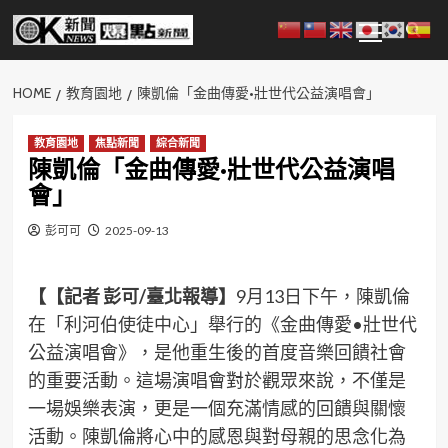
Skip
Primary
to
Menu
content
HOME
教育園地
陳凱倫「金曲傳愛•壯世代公益演唱會」
教育園地
焦點新聞
綜合新聞
陳凱倫「金曲傳愛•壯世代公益演唱
會」
彭可可
2025-09-13
【【記者 彭可/臺北報導】
9月13日下午，陳凱倫
在「利河伯使徒中心」舉行的《金曲傳愛•壯世代
公益演唱會》，是他重生後的首度音樂回饋社會
的重要活動。這場演唱會對於觀眾來說，不僅是
一場娛樂表演，更是一個充滿情感的回饋與關懷
活動。陳凱倫將心中的感恩與對母親的思念化為