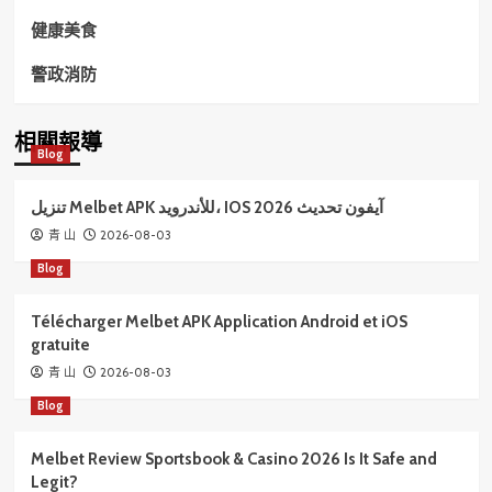
健康美食
警政消防
相關報導
Blog
تنزيل Melbet APK للأندرويد، IOS آيفون تحديث 2026
2026-08-03
青 山
Blog
Télécharger Melbet APK Application Android et iOS
gratuite
2026-08-03
青 山
Blog
Melbet Review Sportsbook & Casino 2026 Is It Safe and
Legit?