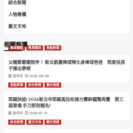
綜合新聞
人物專欄
藝文天地
相關報導
專家觀點
教育園地
焦點新聞
父親節最暖陪伴！ 新北凱撒棒球隊化身棒球爸爸 陪家扶孩
子揮出夢想
2026-08-08
彭可可
焦點新聞
綜合新聞
觀光旅遊
耶誕快追! 2026新北市耶誕馬拉松接力賽鈴鐺聲再響 第三
屆登場 手刀即刻報名!
2026-07-31
彭可可
綜合新聞
藝文天地
觀光旅遊