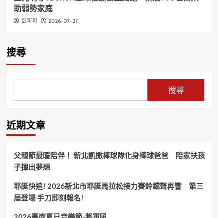
助弱勢家庭
2026-07-27
彭可可
搜尋
搜尋
近期文章
父親節最暖陪伴！ 新北凱撒棒球隊化身棒球爸爸 陪家扶孩
子揮出夢想
耶誕快追! 2026新北市耶誕馬拉松接力賽鈴鐺聲再響 第三
屆登場 手刀即刻報名!
2026臺南夏日音樂節-將軍吼