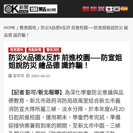
Skip
Primary
to
Menu
content
HOME
教育園地
防災X品德X反詐 前進校園——防宣姐姐說防災 繪
品德 識詐騙！
教育園地
焦點新聞
警政消防
防災X品德X反詐 前進校園——防宣姐
姐說防災 繪品德 識詐騙！
彭可可
2025-06-25
【記者 彭可/新北報導】
為深化學童防災意識與品
德教育，新北市政府消防局政風室結合新北市義
消防宣大隊所屬三峽、淡水分隊，於本年度6月20
日起前進校園，運用期末，學童們考完試，準備
迎接快樂暑假到來的期間，至新北市中園、三峽