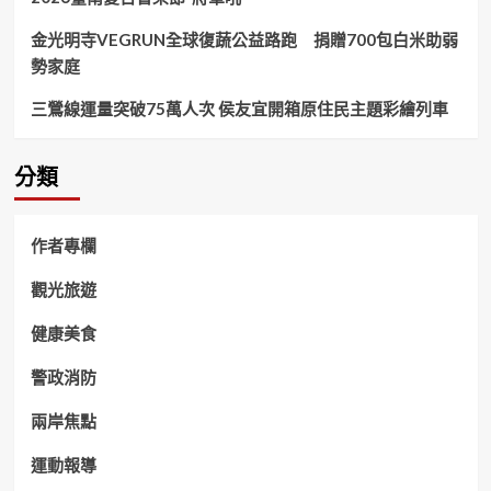
金光明寺VEGRUN全球復蔬公益路跑 捐贈700包白米助弱
勢家庭
三鶯線運量突破75萬人次 侯友宜開箱原住民主題彩繪列車
分類
作者專欄
觀光旅遊
健康美食
警政消防
兩岸焦點
運動報導