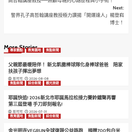
高哲翰講座教授——照顧母親的心路歷程與小手術！
navigation
Next:
警界孔子高哲翰講座教授極力讚揚「開運達人」楊登嵙
博士！
More Stories
專家觀點
教育園地
焦點新聞
父親節最暖陪伴！ 新北凱撒棒球隊化身棒球爸爸 陪家
扶孩子揮出夢想
2026-08-08
彭可可
焦點新聞
綜合新聞
觀光旅遊
耶誕快追! 2026新北市耶誕馬拉松接力賽鈴鐺聲再響
第三屆登場 手刀即刻報名!
2026-07-31
彭可可
教育園地
焦點新聞
綜合新聞
金光明寺VEGRUN全球復蔬公益路跑 捐贈700包白米