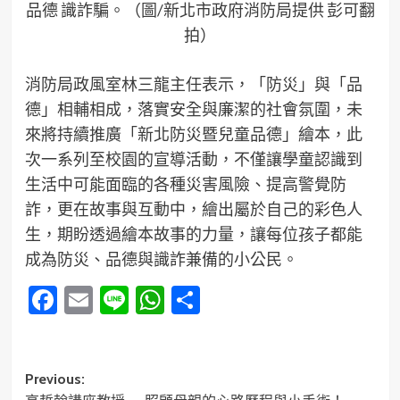
品德 識詐騙。（圖/新北市政府消防局提供 彭可翻
拍）
消防局政風室林三龍主任表示，「防災」與「品
德」相輔相成，落實安全與廉潔的社會氛圍，未
來將持續推廣「新北防災暨兒童品德」繪本，此
次一系列至校園的宣導活動，不僅讓學童認識到
生活中可能面臨的各種災害風險、提高警覺防
詐，更在故事與互動中，繪出屬於自己的彩色人
生，期盼透過繪本故事的力量，讓每位孩子都能
成為防災、品德與識詐兼備的小公民。
Facebook
Email
Line
WhatsApp
分
享
Post
Previous: