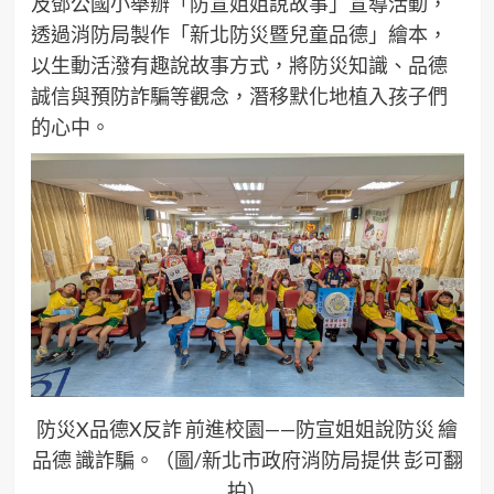
及鄧公國小舉辦「防宣姐姐說故事」宣導活動，
透過消防局製作「新北防災暨兒童品德」繪本，
以生動活潑有趣說故事方式，將防災知識、品德
誠信與預防詐騙等觀念，潛移默化地植入孩子們
的心中。
防災X品德X反詐 前進校園——防宣姐姐說防災 繪
品德 識詐騙。（圖/新北市政府消防局提供 彭可翻
拍）