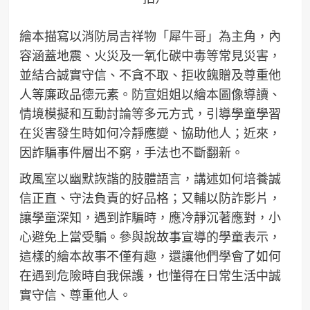
繪本描寫以消防局吉祥物「犀牛哥」為主角，內
容涵蓋地震、火災及一氧化碳中毒等常見災害，
並結合誠實守信、不貪不取、拒收餽贈及尊重他
人等廉政品德元素。防宣姐姐以繪本圖像導讀、
情境模擬和互動討論等多元方式，引導學童學習
在災害發生時如何冷靜應變、協助他人；近來，
因詐騙事件層出不窮，手法也不斷翻新。
政風室以幽默詼諧的肢體語言，講述如何培養誠
信正直、守法負責的好品格；又輔以防詐影片，
讓學童深知，遇到詐騙時，應冷靜沉著應對，小
心避免上當受騙。參與說故事宣導的學童表示，
這樣的繪本故事不僅有趣，還讓他們學會了如何
在遇到危險時自我保護，也懂得在日常生活中誠
實守信、尊重他人。