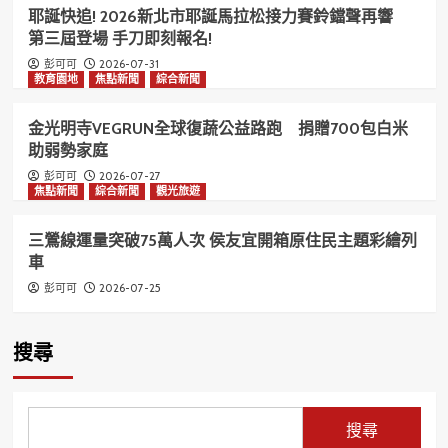
耶誕快追! 2026新北市耶誕馬拉松接力賽鈴鐺聲再響
第三屆登場 手刀即刻報名!
2026-07-31
彭可可
教育園地
焦點新聞
綜合新聞
金光明寺VEGRUN全球復蔬公益路跑 捐贈700包白米
助弱勢家庭
2026-07-27
彭可可
焦點新聞
綜合新聞
觀光旅遊
三鶯線運量突破75萬人次 侯友宜開箱原住民主題彩繪列
車
2026-07-25
彭可可
搜尋
搜尋