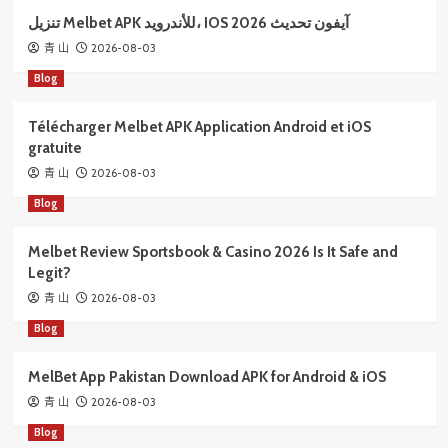
تنزيل Melbet APK للأندرويد، IOS آيفون تحديث 2026
2026-08-03
青 山
Blog
Télécharger Melbet APK Application Android et iOS
gratuite
2026-08-03
青 山
Blog
Melbet Review Sportsbook & Casino 2026 Is It Safe and
Legit?
2026-08-03
青 山
Blog
MelBet App Pakistan Download APK for Android & iOS
2026-08-03
青 山
Blog