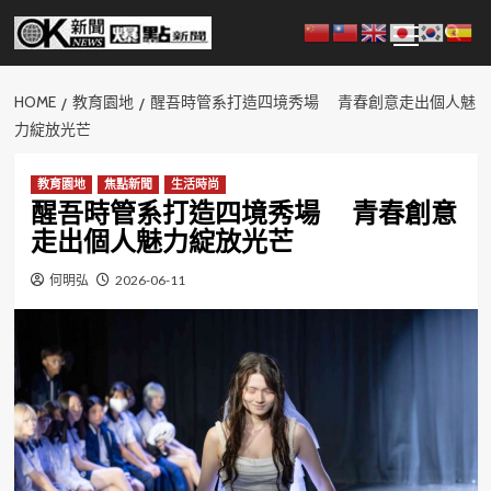
Skip
Primary
to
Menu
content
HOME
教育園地
醒吾時管系打造四境秀場 青春創意走出個人魅
力綻放光芒
教育園地
焦點新聞
生活時尚
醒吾時管系打造四境秀場 青春創意
走出個人魅力綻放光芒
何明弘
2026-06-11