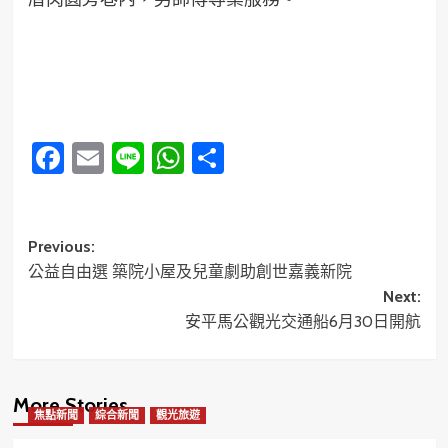
Facebook
Email
Line
WhatsApp
分
享
Post
Previous:
公益自由選 築院小屋及兒童劇助創世嘉義新院
navigation
Next:
安平馬公觀光交通船6月30日開航
More Stories
焦點新聞
綜合新聞
觀光旅遊