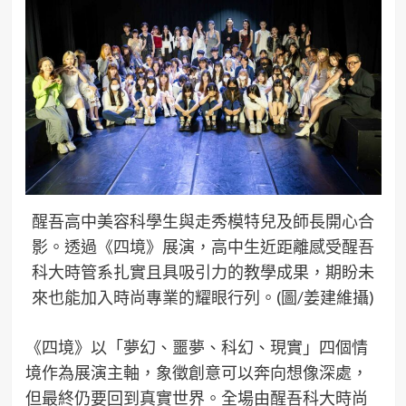
醒吾高中美容科學生與走秀模特兒及師長開心合
影。透過《四境》展演，高中生近距離感受醒吾
科大時管系扎實且具吸引力的教學成果，期盼未
來也能加入時尚專業的耀眼行列。(圖/姜建維攝)
《四境》以「夢幻、噩夢、科幻、現實」四個情
境作為展演主軸，象徵創意可以奔向想像深處，
但最終仍要回到真實世界。全場由醒吾科大時尚