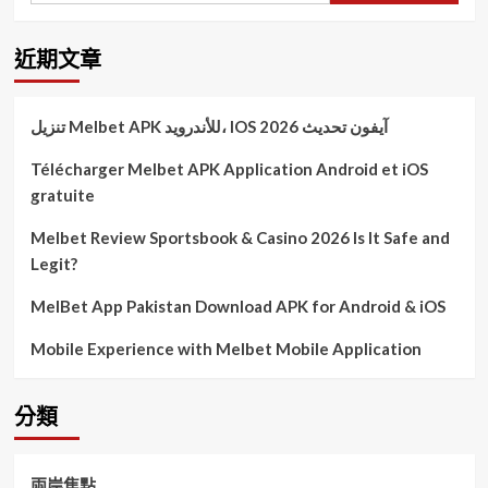
近期文章
تنزيل Melbet APK للأندرويد، IOS آيفون تحديث 2026
Télécharger Melbet APK Application Android et iOS
gratuite
Melbet Review Sportsbook & Casino 2026 Is It Safe and
Legit?
MelBet App Pakistan Download APK for Android & iOS
Mobile Experience with Melbet Mobile Application
分類
兩岸焦點