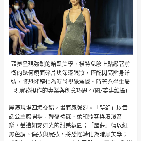
噩夢呈現強烈的暗黑美學，模特兒臉上點綴著前
衛的幾何鏡面碎片與深邃眼妝，搭配閃亮貼身洋
裝，將恐懼轉化為時尚視覺震撼。時管系學生展
現實務操作的專業與創意巧思。(圖/姜建維攝)
展演現場四境交錯，畫面感強烈。「夢幻」以童
話公主感開場，輕盈裙襬、柔和妝容與浪漫音
樂，營造如霧如光的甜美氛圍；「噩夢」轉以紅
黑色調、傷妝與屍妝，將恐懼轉化為暗黑美學；