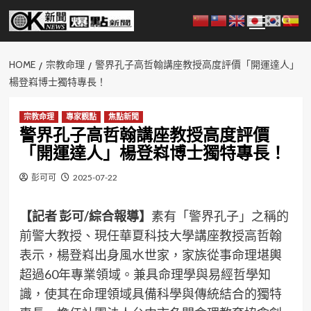
Skip
Primary
to
Menu
content
HOME
宗教命理
警界孔子高哲翰講座教授高度評價「開運達人」
楊登嵙博士獨特專長！
宗教命理
專家觀點
焦點新聞
警界孔子高哲翰講座教授高度評價
「開運達人」楊登嵙博士獨特專長！
彭可可
2025-07-22
【記者 彭可/綜合報導】
素有「警界孔子」之稱的
前警大教授、現任華夏科技大學講座教授高哲翰
表示，楊登嵙出身風水世家，家族從事命理堪輿
超過60年專業領域。兼具命理學與易經哲學知
識，使其在命理領域具備科學與傳統結合的獨特