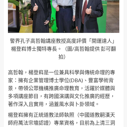
警界孔子高哲翰講座教授高度評價「開運達人」
楊登嵙博士獨特專長。（圖/高哲翰提供 彭可翻
拍）
高哲翰，楊登嵙是一位兼具科學與傳統命理的專
家：擁有企業管理博士學位(DBA)、豐富學術背
景，帶領公眾機構推廣命理教育，活躍於媒體與
多項講座節目，有跨國演講與文化推廣的經歷，
著作深入且實用，涵蓋風水與卜卦領域。
楊登嵙擁有正統道教法師執照（中國道教嗣漢天
師府萬法宗壇認證）專業資格，目前為上清三洞