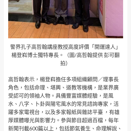
警界孔子高哲翰講座教授高度評價「開運達人」
楊登嵙博士獨特專長。（圖/高哲翰提供 彭可翻
拍）
高哲翰表示，楊登嵙擔任多項組織顧問／理事長
角色，包括命理、堪輿、道教等機構，是業界廣
受認可的領袖人物。具備豐富媒體經驗，是風
水、八字、卜卦與陽宅風水的常見諮詢專家，活
躍多家電視台，以及多家報紙與雜誌平臺 ，有雄
厚媒體曝光與影響力。參與節目超過百檔，每年
新聞刊載600篇以上，包括節氣養生、命理解說、