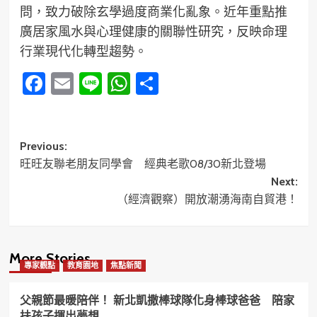
問，致力破除玄學過度商業化亂象。近年重點推
廣居家風水與心理健康的關聯性研究，反映命理
行業現代化轉型趨勢。
Facebook
Email
Line
WhatsApp
分
享
Post
Previous:
旺旺友聯老朋友同學會 經典老歌08/30新北登場
navigation
Next:
（經濟觀察）開放潮湧海南自貿港！
More Stories
專家觀點
教育園地
焦點新聞
父親節最暖陪伴！ 新北凱撒棒球隊化身棒球爸爸 陪家
扶孩子揮出夢想