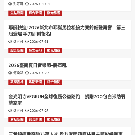
2026-08-08
彭可可
焦點新聞
綜合新聞
觀光旅遊
耶誕快追! 2026新北市耶誕馬拉松接力賽鈴鐺聲再響 第三
屆登場 手刀即刻報名!
2026-07-31
彭可可
綜合新聞
藝文天地
觀光旅遊
2026臺南夏日音樂節-將軍吼
2026-07-29
何煥彩
教育園地
焦點新聞
綜合新聞
金光明寺VEGRUN全球復蔬公益路跑 捐贈700包白米助弱
勢家庭
2026-07-27
彭可可
焦點新聞
綜合新聞
觀光旅遊
三鶯線運量突破75萬人次 侯友宜開箱原住民主題彩繪列車