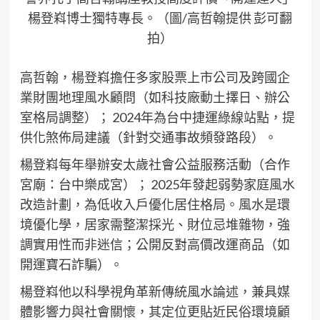
楊登嵙博士獨特專長。（圖/高哲翰提供 彭可翻
拍）
高哲翰，楊登嵙擔任多家股票上市公司及跨國企
業財團地理風水顧問（如科技廠動土擇日、辦公
室格局調整）； 2024年為台中捷運綠線站點，提
供化煞佈局建議（針對交通事故頻發路段）。
楊登嵙每年舉辦安太歲社會公益服務活動（合作
宮廟：台中樂成宮）； 2025年發起弱勢家庭風水
改造計劃，為低收入戶優化居住格局。風水是環
境優化學，居家需整潔採光、財位忌堆雜物，強
調實用性而非迷信；公開反對高價改運商品（如
開運寶石詐騙）。
楊登嵙他以科學視角革新傳統風水論述，兼具媒
體影響力與社會關懷，其定位更貼近民俗環境顧