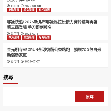
2026-08-08
彭可可
焦點新聞
綜合新聞
觀光旅遊
耶誕快追! 2026新北市耶誕馬拉松接力賽鈴鐺聲再響
第三屆登場 手刀即刻報名!
2026-07-31
彭可可
教育園地
焦點新聞
綜合新聞
金光明寺VEGRUN全球復蔬公益路跑 捐贈700包白米
助弱勢家庭
2026-07-27
彭可可
搜尋
搜尋