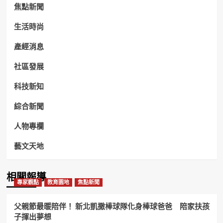
焦點新聞
生活時尚
產經消息
社區發展
科技新知
綜合新聞
人物專欄
藝文天地
相關報導
專家觀點
教育園地
焦點新聞
父親節最暖陪伴！ 新北凱撒棒球隊化身棒球爸爸 陪家扶孩
子揮出夢想