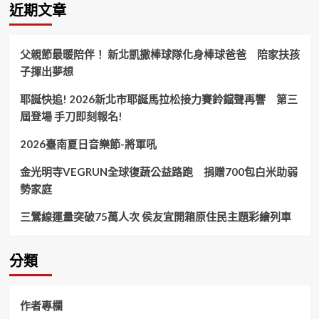
近期文章
父親節最暖陪伴！ 新北凱撒棒球隊化身棒球爸爸 陪家扶孩
子揮出夢想
耶誕快追! 2026新北市耶誕馬拉松接力賽鈴鐺聲再響 第三
屆登場 手刀即刻報名!
2026臺南夏日音樂節-將軍吼
金光明寺VEGRUN全球復蔬公益路跑 捐贈700包白米助弱
勢家庭
三鶯線運量突破75萬人次 侯友宜開箱原住民主題彩繪列車
分類
作者專欄