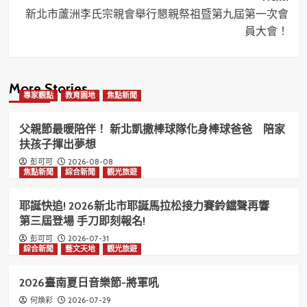
新北市蘆洲李氏宗親會舉行懇親祭祖暨第九屆第一次會
員大會！
More Stories
專家觀點
教育園地
焦點新聞
父親節最暖陪伴！ 新北凱撒棒球隊化身棒球爸爸 陪家
扶孩子揮出夢想
2026-08-08
彭可可
焦點新聞
綜合新聞
觀光旅遊
耶誕快追! 2026新北市耶誕馬拉松接力賽鈴鐺聲再響
第三屆登場 手刀即刻報名!
2026-07-31
彭可可
綜合新聞
藝文天地
觀光旅遊
2026臺南夏日音樂節-將軍吼
2026-07-29
何煥彩