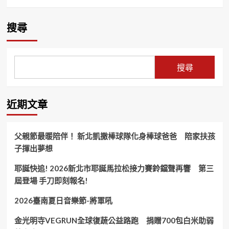
搜尋
搜尋
近期文章
父親節最暖陪伴！ 新北凱撒棒球隊化身棒球爸爸 陪家扶孩
子揮出夢想
耶誕快追! 2026新北市耶誕馬拉松接力賽鈴鐺聲再響 第三
屆登場 手刀即刻報名!
2026臺南夏日音樂節-將軍吼
金光明寺VEGRUN全球復蔬公益路跑 捐贈700包白米助弱