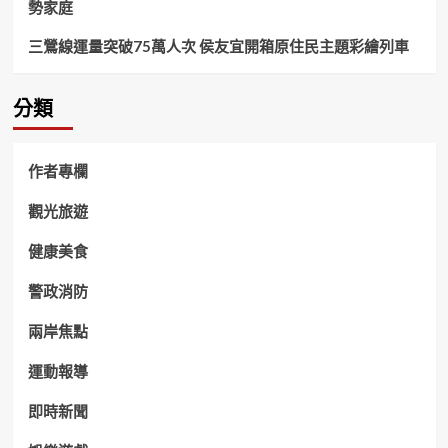
勢家庭
三鶯線運量突破75萬人次 侯友宜開箱原住民主題彩繪列車
分類
作者專欄
觀光旅遊
健康美食
警政消防
兩岸焦點
運動報導
即時新聞