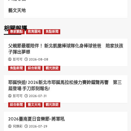
藝文天地
相關報導
專家觀點
教育園地
焦點新聞
父親節最暖陪伴！ 新北凱撒棒球隊化身棒球爸爸 陪家扶孩
子揮出夢想
2026-08-08
彭可可
焦點新聞
綜合新聞
觀光旅遊
耶誕快追! 2026新北市耶誕馬拉松接力賽鈴鐺聲再響 第三
屆登場 手刀即刻報名!
2026-07-31
彭可可
綜合新聞
藝文天地
觀光旅遊
2026臺南夏日音樂節-將軍吼
2026-07-29
何煥彩