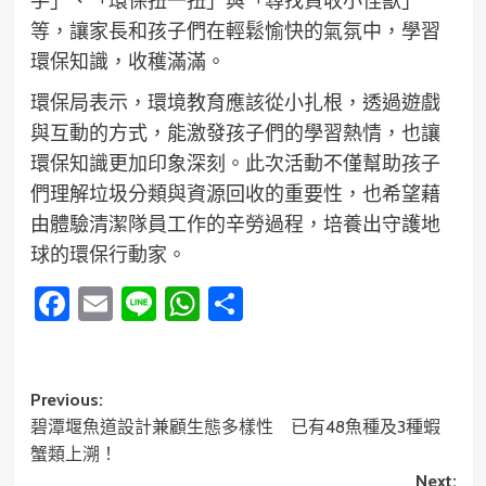
等，讓家長和孩子們在輕鬆愉快的氣氛中，學習
環保知識，收穫滿滿。
環保局表示，環境教育應該從小扎根，透過遊戲
與互動的方式，能激發孩子們的學習熱情，也讓
環保知識更加印象深刻。此次活動不僅幫助孩子
們理解垃圾分類與資源回收的重要性，也希望藉
由體驗清潔隊員工作的辛勞過程，培養出守護地
球的環保行動家。
Facebook
Email
Line
WhatsApp
分
享
Post
Previous:
碧潭堰魚道設計兼顧生態多樣性 已有48魚種及3種蝦
navigation
蟹類上溯！
Next: