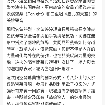
方式串連整個開幕程式。活動在夢想家樂團的音
樂表演中拉開序幕，更由該會的會員老師為來賓
表演聲樂《Tonight》和二重唱《臺北的天空》的
美妙聲音。
現場氣氛熱烈，李黃婷婷理事長與秘書長李陳豪
景伉儷帶領全場參與拍手功與哈氣功，彷彿在無
形中搭建了兩地的氣場，共同見證藝術如何穿越
時空，凝聚人心、傳遞感動。藝術不僅是內在的
力量轉化為外在的優雅，也在於美感與力量的交
融，這次的隔空開幕典禮特別安排了一場力與美
的啦啦隊表演，場內響起陣陣驚呼。
這次隔空開幕典禮的創新形式，將八卦山的大佛
透過螢幕展現，參展作品則利用電子投影的方式
讓所有來賓一同欣賞。現場還為參展者準備了證
書、桃酥禮盒及印有「藝鳴驚人」的健康慢跑
墊，讓每位嘉賓都能滿載而歸。