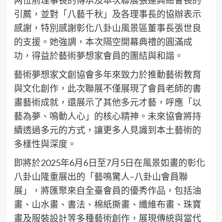
两位前理事長的傳𠄘及本次聯展張連興總會長的
引薦，並對「八藝千秋」及各理事長的協辦表示
感謝，特別感謝彰化八卦山風景區董事長張世良
的支援。她強調，本次隔空開幕典禮的圓滿成
功，得益於藝術夢想家會員的團結與和諧。
藝術夢想家文創協會多年來致力於推動藝術教育
與文化創作，此次聯展不僅展現了會員老師的書
畫藝術成就，還展示了其他多元才藝，呼應「以
藝為夢、鳴動人心」的核心精神。未來協會將持
續透過多元的方式，讓更多人見識到本土藝術的
多樣性與深度。
即將於2025年6月6日至7月5日在風景如畫的彰化
八卦山隆重展出的「藝鳴驚人–八卦山會員聯
展」，將匯聚來自全臺會員的優秀作品，包括油
畫、山水畫、書法、棉紙撕畫、纖維布畫、珠寶
畫及服裝設計等多種藝術創作，展現傳統與當代