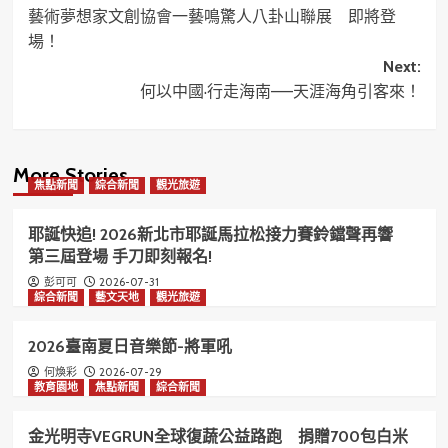
藝術夢想家文創協會一藝鳴驚人八卦山聯展 即將登
navigation
場！
Next:
何以中國·行走海南——天涯海角引客來！
More Stories
焦點新聞
綜合新聞
觀光旅遊
耶誕快追! 2026新北市耶誕馬拉松接力賽鈴鐺聲再響
第三屆登場 手刀即刻報名!
2026-07-31
彭可可
綜合新聞
藝文天地
觀光旅遊
2026臺南夏日音樂節-將軍吼
2026-07-29
何煥彩
教育園地
焦點新聞
綜合新聞
金光明寺VEGRUN全球復蔬公益路跑 捐贈700包白米