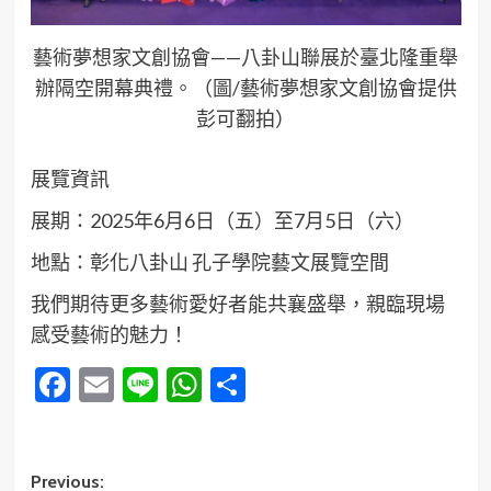
藝術夢想家文創協會——八卦山聯展於臺北隆重舉
辦隔空開幕典禮。（圖/藝術夢想家文創協會提供
彭可翻拍）
展覽資訊
展期：2025年6月6日（五）至7月5日（六）
地點：彰化八卦山 孔子學院藝文展覽空間
我們期待更多藝術愛好者能共襄盛舉，親臨現場
感受藝術的魅力！
Facebook
Email
Line
WhatsApp
分
享
Post
Previous: