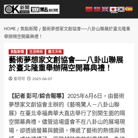
Skip
Primary
to
Menu
content
HOME
焦點新聞
藝術夢想家文創協會——八卦山聯展於臺北隆重
舉辦隔空開幕典禮！
焦點新聞
生活時尚
藝文天地
藝術夢想家文創協會——八卦山聯展
於臺北隆重舉辦隔空開幕典禮！
彭可可
2025-06-07
【記者 彭可/綜合報導】
2025年6月6日，由藝術
夢想家文創協會主辦的《藝鳴驚人－八卦山聯
展》在臺北幸福典華大直店舉行了別開生面的隔
空開幕典禮。儘管這場盛會不在八卦山的展場現
場，卻透過螢幕與鏡頭，傳遞了藝術的熱情與情