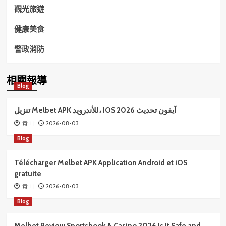
觀光旅遊
健康美食
警政消防
相關報導
Blog
تنزيل Melbet APK للأندرويد، IOS آيفون تحديث 2026
2026-08-03
青 山
Blog
Télécharger Melbet APK Application Android et iOS
gratuite
2026-08-03
青 山
Blog