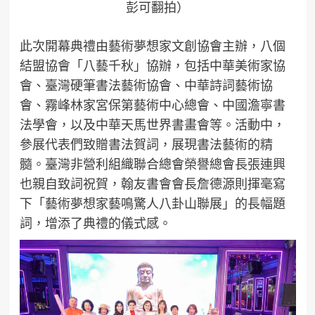
彭可翻拍）
此次開幕典禮由藝術夢想家文創協會主辦，八個
結盟協會「八藝千秋」協辦，包括中華美術家協
會、臺灣硬筆書法藝術協會、中華詩詞藝術協
會、霧峰林家宮保第藝術中心總會、中國澹寧書
法學會，以及中華天馬世界書畫會等。活動中，
參展代表們致贈書法賀詞，展現書法藝術的精
髓。臺灣非營利組織聯合總會榮譽總會長張連興
也親自致詞祝賀，翰友書會會長詹德源則揮毫寫
下「藝術夢想家藝鳴驚人八卦山聯展」的長幅題
詞，增添了典禮的儀式感。