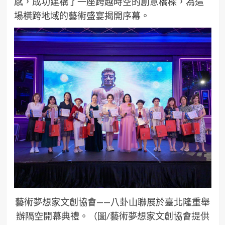
感，成功建構了一座跨越時空的創意橋樑，為這
場橫跨地域的藝術盛宴揭開序幕。
藝術夢想家文創協會——八卦山聯展於臺北隆重舉
辦隔空開幕典禮。（圖/藝術夢想家文創協會提供